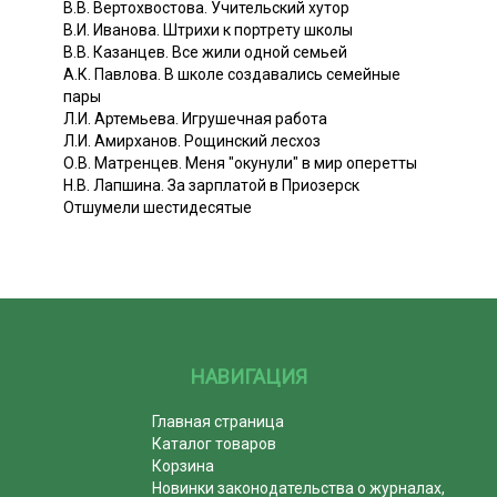
В.В. Вертохвостова. Учительский хутор
В.И. Иванова. Штрихи к портрету школы
В.В. Казанцев. Все жили одной семьей
А.К. Павлова. В школе создавались семейные
пары
Л.И. Артемьева. Игрушечная работа
Л.И. Амирханов. Рощинский лесхоз
О.В. Матренцев. Меня "окунули" в мир оперетты
Н.В. Лапшина. За зарплатой в Приозерск
Отшумели шестидесятые
НАВИГАЦИЯ
Главная страница
Каталог товаров
Корзина
Новинки законодательства о журналах,