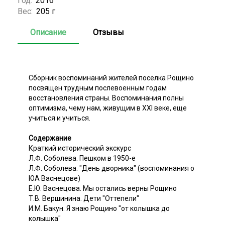
Год:
2016
Вес:
205 г
Описание
Отзывы
Сборник воспоминаний жителей поселка Рощино
посвящен трудным послевоенным годам
восстановления страны. Воспоминания полны
оптимизма, чему нам, живущим в XXI веке, еще
учиться и учиться.
Содержание
Краткий исторический экскурс
Л.Ф. Соболева. Пешком в 1950-е
Л.Ф. Соболева. "День дворника" (воспоминания о
ЮА Васнецове)
Е.Ю. Васнецова. Мы остались верны Рощино
Т.В. Вершинина. Дети "Оттепели"
И.М. Бакун. Я знаю Рощино "от колышка до
колышка"