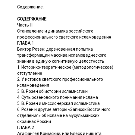
Содержание:
СОДЕРЖАНИЕ
Часть III
Становление и динамика российского
профессионального светского исламоведения
ГЛАВА 1
Виктор Розен: дерзновенная попытка
трансформации массива исламоведческого
знания в единую когнитивную целостность
1. Историко-теоретическое (методологическое)
отступление
2. У истоков светского профессионального
исламоведения
3. В. Розен об истории исламистики
4. Суть розеновского понимания ислама
5. В. Розен и миссионерская исламистика
6. Розен и другие авторы «Записок Восточного
отделения» об исламе на мусульманских
окраинах России
ГЛАВА 2
Агафангел Крымский, или Блеск и нищета