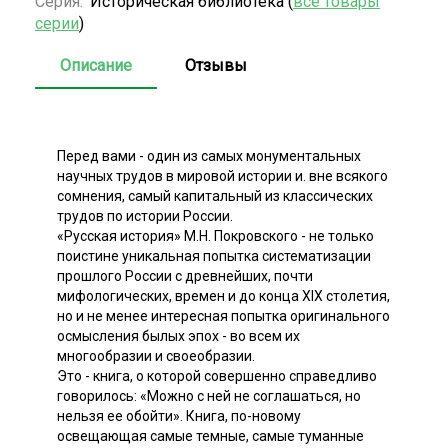
Серия:
Историческая библиотека (
все товары
серии
)
Описание
Отзывы
Перед вами - один из самых монументальных
научных трудов в мировой истории и. вне всякого
сомнения, самый капитальный из классических
трудов по истории России.
«Русская история» М.Н. Покровского - не только
поистине уникальная попытка систематизации
прошлого России с древнейших, почти
мифологических, времен и до конца XIX столетия,
но и не менее интересная попытка оригинального
осмысления былых эпох - во всем их
многообразии и своеобразии.
Это - книга, о которой совершенно справедливо
говорилось: «Можно с ней не соглашаться, но
нельзя ее обойти». Книга, по-новому
освещающая самые темные, самые туманные