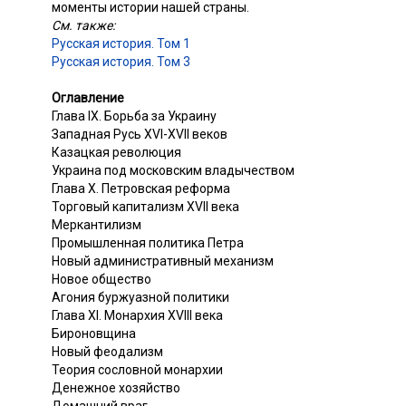
моменты истории нашей страны.
См. также:
Русская история. Том 1
Русская история. Том 3
Оглавление
Глава IX. Борьба за Украину
Западная Русь XVI-XVII веков
Казацкая революция
Украина под московским владычеством
Глава X. Петровская реформа
Торговый капитализм XVII века
Меркантилизм
Промышленная политика Петра
Новый административный механизм
Новое общество
Агония буржуазной политики
Глава XI. Монархия XVIII века
Бироновщина
Новый феодализм
Теория сословной монархии
Денежное хозяйство
Домашний враг