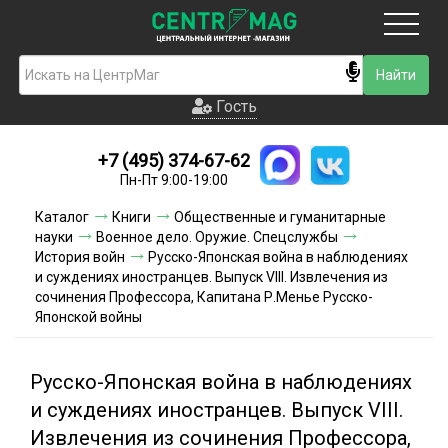
Москва
Гость
Гость
+7 (495) 374-67-62
Новинки
Пн-Пт 9:00-19:00
Условия доставки
Каталог
Книги
Общественные и гуманитарные
науки
Военное дело. Оружие. Спецслужбы
Условия оплаты
История войн
Русско-Японская война в наблюдениях
и суждениях иностранцев. Выпуск VIII. Извлечения из
сочинения Профессора, Капитана Р.Менье Русско-
Контакты
Японской войны
Акции и скидки
Русско-Японская война в наблюдениях
и суждениях иностранцев. Выпуск VIII.
Извлечения из сочинения Профессора,