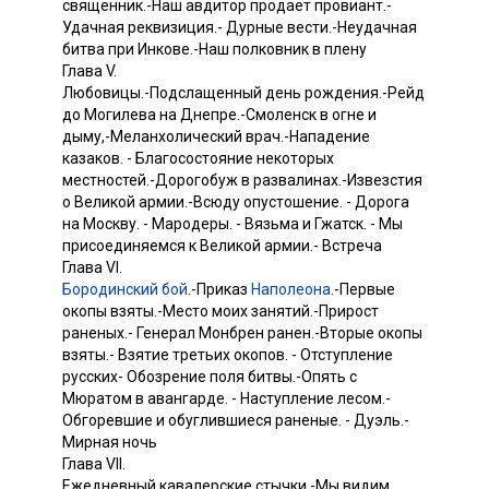
священник.-Наш авдитор продает провиант.-
Удачная реквизиция.- Дурные вести.-Неудачная
битва при Инкове.-Наш полковник в плену
Глава V.
Любовицы.-Подслащенный день рождения.-Рейд
до Могилева на Днепре.-Смоленск в огне и
дыму,-Меланхолический врач.-Нападение
казаков. - Благосостояние некоторых
местностей.-Дорогобуж в развалинах.-Извезстия
о Великой армии.-Всюду опустошение. - Дорога
на Москву. - Мародеры. - Вязьма и Гжатск. - Мы
присоединяемся к Великой армии.- Встреча
Глава VI.
Бородинский бой
.-Приказ
Наполеона
.-Первые
окопы взяты.-Mесто моих занятий.-Прирост
раненых.- Генерал Монбрен ранен.-Вторые окопы
взяты.- Взятие третьих окопов. - Отступление
русских- Обозрение поля битвы.-Опять с
Мюратом в авангарде. - Наступление лесом.-
Обгоревшие и обуглившиеся раненые. - Дуэль.-
Мирная ночь
Глава VII.
Ежедневный кавалерские стычки.-Мы видим