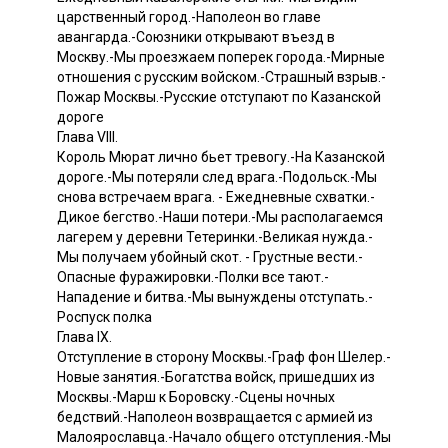
царственный город.-Наполеон во главе
авангарда.-Союзники открывают въезд в
Москву.-Мы проезжаем поперек города.-Мирные
отношения с русским войском.-Страшный взрыв.-
Пожар Москвы.-Pyccкие отступают по Казанской
дороге
Глава VIII.
Король Мюрат лично бьет тревогу.-На Казанской
дороге.-Мы потеряли след врага.-Подольск.-Мы
снова встречаем врага. - Ежедневные схватки.-
Дикое бегство.-Наши потери.-Мы располагаемся
лагерем у деревни Тетеринки.-Великая нужда.-
Мы получаем убойный скот. - Грустные вести.-
Опасные фуражировки.-Полки все тают.-
Нападение и битва.-Мы вынуждены отступать.-
Роспуск полка
Глава IX.
Отступление в сторону Москвы.-Граф фон Шелер.-
Новые занятия.-Богатства войск, пришедших из
Москвы.-Марш к Боровску.-Сцены ночных
бедствий.-Наполеон возвращается с армией из
Малоярославца.-Начало общего отступления.-Мы