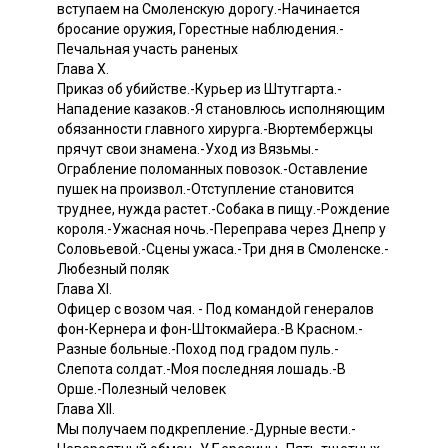
вступаем на Смоленскую дорогу.-Начинается
бросание оружия, Горестные наблюдения.-
Печальная участь раненых
Глава X.
Приказ об убийстве.-Курьер из Штутгарта.-
Нападение казаков.-Я становлюсь исполняющим
обязанности главного хирурга.-Вюртембержцы
прячут свои знамена.-Уход из Вязьмы.-
Ограбление поломанных повозок.-Оставление
пушек на произвол.-Отступление становится
труднее, нужда растет.-Собака в пищу.-Рождение
короля.-Ужасная ночь.-Переправа через Днепр у
Соловьевой.-Сцены ужаса.-Три дня в Смоленске.-
Любезный поляк
Глава XI.
Офицер с возом чая. - Под командой генералов
фон-Кернера и фон-Штокмайера.-В Красном.-
Разные больные.-Поход под градом пуль.-
Слепота солдат.-Моя последняя лошадь.-В
Oршe.-Полезный человек
Глава XII.
Мы получаем подкрепление.-Дурные вести.-