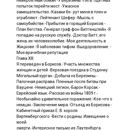
Невероятный обман.-У Березины.-Пять тщетных
попыток перейти мост.-Ужасное
замешательство.-Казаки бе- рут меня в плен и
ограбляют.-Лейтенант Шефер.-Мысль о
самоубийстве.-Прибытие в горящий Борисов.-
План бегства.-Генерал граф фон-Витгенштейн.-Я
попадаю на русскую службу.-Доктор Витт, его
жена; их человеколюбие.-Моя деятельность в
Жицкове.-Я заболеваю тифом.-Выздоровление. -
Моя врачебная репутация
Глава XIII.
Я переведен в Борисов.-Участь множества
женщин и детей.-Верховая поездка в Студенку.
Могильный курган.-Добыча нз Березины.-
Палочная расправа. Пленные после битвы при
Вауцене.-Немецкий легион,-Барон Корсак.-
Еврейский язык.-Рассказ из войны 1809 г.-
Необычайно удивительное поражение.-Кое-что о
немцах.-Заключение мира.-Отъезд из Борисова.-
Кабинетный приказ Е. В. короля
Виртембергского.-Вести с родины. Извещение о
моей
смерти.-Интересное письмо из Лаутенбурга.