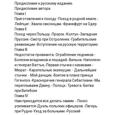
Предисловие к русскому изданию
Предисловие автора
Глава I.
Приготовления к походу.-Поход в родной земле.-
Лейпциг.-Хвала саксонцам.-Франкфурт на Одер
Глава II.
Поход через Польшу.-Пророк.-Колтун.-Западная
Пруссия.-Смотр при Остроленке.-Грабительские
реквизиции.-Вступление на русскую территорию
Глава III.
Недостаток провианта.-Ограбление ледников.-
Болезни всадников и лошадей.-Вильна.-Наполеон
и генерал Ваттье,-Первая стычка с казаками.-
Мюрат.- Карательные экзекуции. - Дальнейшие
стычки. - Мой денщик.-Взятие в плане принца
Гогенлоэ.-Красноречие генерала Себастиани.-Мы
переплываем Двину.- Полоцк.-Тревога.-Битва
при Витебске
Глава IV.
Нам приходится все делать самим. - Понос
усиливается-Дуэль польских офицеров.-Лагерь
при Рудне-Уход за больными.-Русский