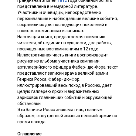
Грандизная эпопея
1812
года обильной богато
представлена в мемуарной литературе.
Участники и очевидцы, непосредственно
переживавшие и наблюдавшие великие события,
сохранили их для последующих поколений в
своих воспоминаниях и записках.
Настоящая книга, предлагаемая вниманию
читателя, объединяет в сущности, две работы,
посвященные воспоминаниям о 12 годе.
Иллюстративная часть книги воспроизводит
рисунки из альбома участника кампании
артиллерийского офицера Фабер- дю-Фора, текст
представляют записки врача великой армии
Генриха Рооса. Фабер- дю-Фор,
иллюстрировавший весь поход в Poccию, дает
целую галлерею ярких и выразительных
зарисовок главнейших событий и окружающей
обстановки.
Эти Записки Рооса знакомят нас, главным
образом, с внутренней жизнью великой армии во
время похода.
Оглавление