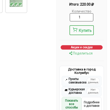
Итого:
220.00
Количество
Купить
Акции и скидки
Поделиться
Доставка в город
Колумбус
Пункты
Нет
📍
самовывоза
данных
Курьерская
Нет
🚚
доставка
данных
Показать
Подробнее
все
о доставке
способы