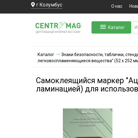
г Колумбус
О нас
Нов
Каталог
ЛЬНЫЙ ИНТЕРНЕТ-МА
ЦЕНТ
Р
А
Г
А
ЗИН
Каталог
Знаки безопасности, таблички, стенд
легковоспламеняющиеся вещества" (52 х 252 мм
Самоклеящийся маркер "Аце
ламинацией) для использов