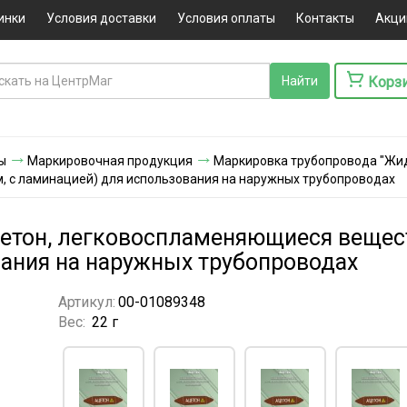
инки
Условия доставки
Условия оплаты
Контакты
Акци
Корз
ы
Маркировочная продукция
Маркировка трубопровода "Жи
, с ламинацией) для использования на наружных трубопроводах
тон, легковоспламеняющиеся веществ
ания на наружных трубопроводах
Артикул:
00-01089348
Вес:
22 г