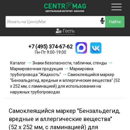
Москва
Гость
Гость
+7 (495) 374-67-62
Новинки
Пн-Пт 9:00-19:00
Условия доставки
Каталог
Знаки безопасности, таблички, стенды
Маркировочная продукция
Маркировка
Условия оплаты
трубопровода "Жидкость"
Самоклеящийся маркер
"Бензальдегид, вредные и аллергические вещества" (52
х 252 мм, с ламинацией) для использования на
Контакты
наружных трубопроводах
Акции и скидки
Самоклеящийся маркер "Бензальдегид,
вредные и аллергические вещества"
(52 х 252 мм, с ламинацией) для