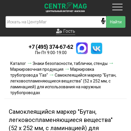
Москва
Гость
Гость
+7 (495) 374-67-62
Новинки
Пн-Пт 9:00-19:00
Условия доставки
Каталог
Знаки безопасности, таблички, стенды
Маркировочная продукция
Маркировка
Условия оплаты
трубопровода "Газ"
Самоклеящийся маркер "Бутан,
легковоспламеняющиеся вещества" (52 х 252 мм, с
ламинацией) для использования на наружных
Контакты
трубопроводах
Акции и скидки
Самоклеящийся маркер "Бутан,
легковоспламеняющиеся вещества"
(52 х 252 мм, с ламинацией) для