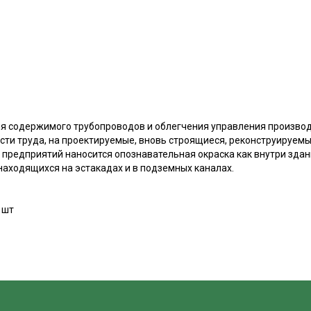
я содержимого трубопроводов и облегчения управления произво
сти труда, на проектируемые, вновь строящиеся, реконструируем
редприятий наносится опознавательная окраска как внутри здани
находящихся на эстакадах и в подземных каналах.
 шт