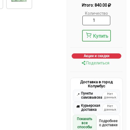
Итого:
840.00
Количество
Купить
Акции и скидки
Поделиться
Доставка в город
Колумбус
Пункты
Нет
📍
самовывоза
данных
Курьерская
Нет
🚚
доставка
данных
Показать
Подробнее
все
о доставке
способы