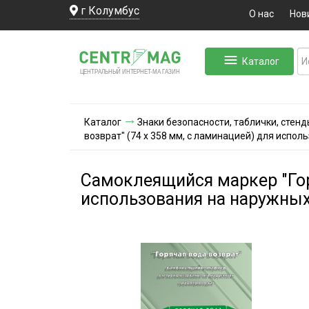
г Колумбус
О нас
Нов
Каталог
ЛЬНЫЙ ИНТЕРНЕТ-МА
ЦЕНТ
Р
А
Г
А
ЗИН
Каталог
Знаки безопасности, таблички, стенд
возврат" (74 х 358 мм, с ламинацией) для испо
Самоклеящийся маркер "Горя
использования на наружных