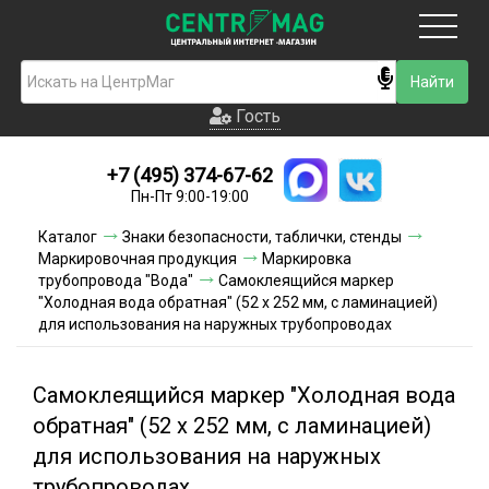
Москва
Гость
Гость
+7 (495) 374-67-62
Новинки
Пн-Пт 9:00-19:00
Условия доставки
Каталог
Знаки безопасности, таблички, стенды
Маркировочная продукция
Маркировка
Условия оплаты
трубопровода "Вода"
Самоклеящийся маркер
"Холодная вода обратная" (52 х 252 мм, с ламинацией)
для использования на наружных трубопроводах
Контакты
Акции и скидки
Самоклеящийся маркер "Холодная вода
обратная" (52 х 252 мм, с ламинацией)
для использования на наружных
трубопроводах