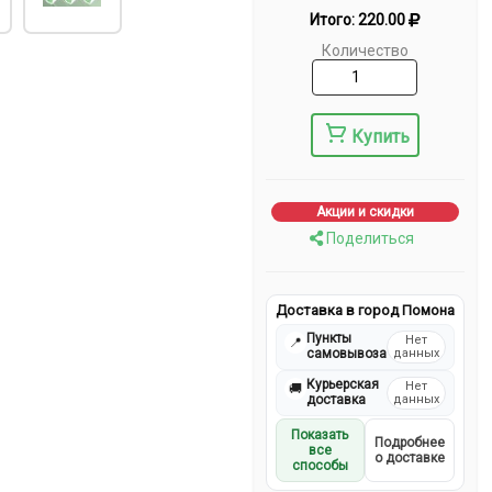
Итого:
220.00
Количество
Купить
Акции и скидки
Поделиться
Доставка в город Помона
Пункты
Нет
📍
самовывоза
данных
Курьерская
Нет
🚚
доставка
данных
Показать
Подробнее
все
о доставке
способы