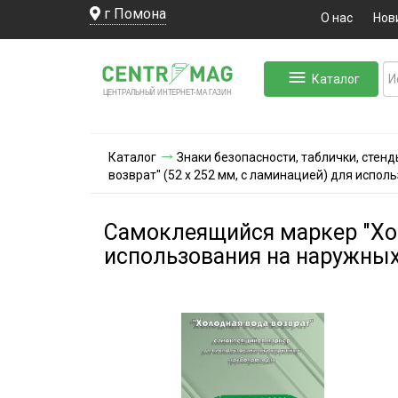
г Помона
О нас
Нов
Каталог
ЛЬНЫЙ ИНТЕРНЕТ-МА
ЦЕНТ
Р
А
Г
А
ЗИН
Каталог
Знаки безопасности, таблички, стенд
возврат" (52 х 252 мм, с ламинацией) для испо
Самоклеящийся маркер "Хол
использования на наружных