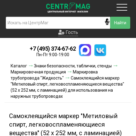
Москва
Гость
Гость
+7 (495) 374-67-62
Новинки
Пн-Пт 9:00-19:00
Условия доставки
Каталог
Знаки безопасности, таблички, стенды
Маркировочная продукция
Маркировка
Условия оплаты
трубопровода "Жидкость"
Самоклеящийся маркер
"Метиловый спирт, легковоспламеняющиеся вещества"
(52 х 252 мм, с ламинацией) для использования на
Контакты
наружных трубопроводах
Акции и скидки
Самоклеящийся маркер "Метиловый
спирт, легковоспламеняющиеся
вещества" (52 х 252 мм, с ламинацией)