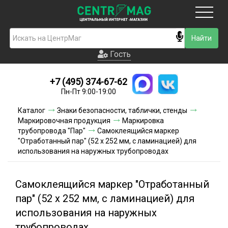
Москва
Гость
Гость
+7 (495) 374-67-62
Новинки
Пн-Пт 9:00-19:00
Условия доставки
Каталог
Знаки безопасности, таблички, стенды
Маркировочная продукция
Маркировка
Условия оплаты
трубопровода "Пар"
Самоклеящийся маркер
"Отработанный пар" (52 х 252 мм, с ламинацией) для
использования на наружных трубопроводах
Контакты
Акции и скидки
Самоклеящийся маркер "Отработанный
пар" (52 х 252 мм, с ламинацией) для
использования на наружных
трубопроводах