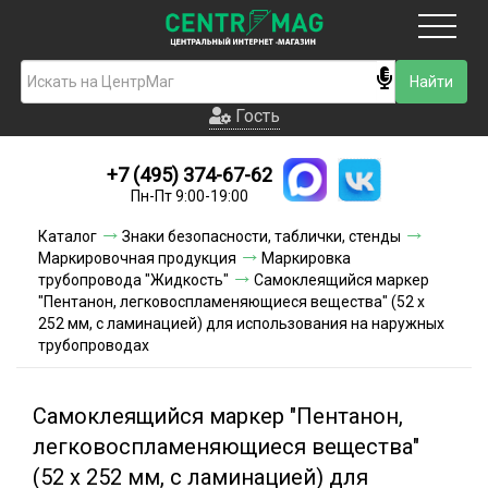
Москва
Гость
Гость
+7 (495) 374-67-62
Новинки
Пн-Пт 9:00-19:00
Условия доставки
Каталог
Знаки безопасности, таблички, стенды
Маркировочная продукция
Маркировка
Условия оплаты
трубопровода "Жидкость"
Самоклеящийся маркер
"Пентанон, легковоспламеняющиеся вещества" (52 х
252 мм, с ламинацией) для использования на наружных
Контакты
трубопроводах
Акции и скидки
Самоклеящийся маркер "Пентанон,
легковоспламеняющиеся вещества"
(52 х 252 мм, с ламинацией) для