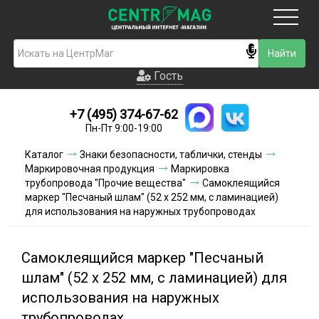
Москва
Гость
Гость
+7 (495) 374-67-62
Новинки
Пн-Пт 9:00-19:00
Условия доставки
Каталог
Знаки безопасности, таблички, стенды
Маркировочная продукция
Маркировка
Условия оплаты
трубопровода "Прочие вещества"
Самоклеящийся
маркер "Песчаный шлам" (52 х 252 мм, с ламинацией)
для использования на наружных трубопроводах
Контакты
Акции и скидки
Самоклеящийся маркер "Песчаный
шлам" (52 х 252 мм, с ламинацией) для
использования на наружных
трубопроводах