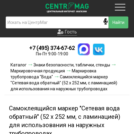
Москва
Гость
Гость
+7 (495) 374-67-62
Новинки
Пн-Пт 9:00-19:00
Условия доставки
Каталог
Знаки безопасности, таблички, стенды
Маркировочная продукция
Маркировка
Условия оплаты
трубопровода "Вода"
Самоклеящийся маркер
"Сетевая вода обратный" (52 х 252 мм, с ламинацией)
для использования на наружных трубопроводах
Контакты
Акции и скидки
Самоклеящийся маркер "Сетевая вода
обратный" (52 х 252 мм, с ламинацией)
для использования на наружных
трубопроводах