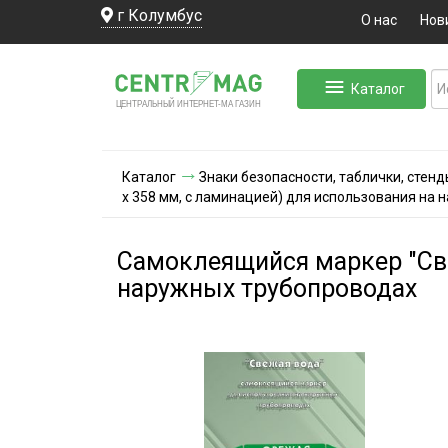
г Колумбус
О нас
Нов
Каталог
ЛЬНЫЙ ИНТЕРНЕТ-МА
ЦЕНТ
Р
А
Г
А
ЗИН
Каталог
Знаки безопасности, таблички, стенд
х 358 мм, с ламинацией) для использования на
Самоклеящийся маркер "Све
наружных трубопроводах