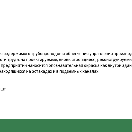
я содержимого трубопроводов и облегчения управления произво
сти труда, на проектируемые, вновь строящиеся, реконструируем
редприятий наносится опознавательная окраска как внутри здани
находящихся на эстакадах и в подземных каналах.
 шт