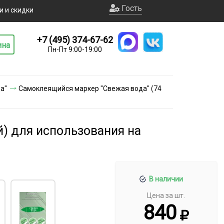
Гость
и и скидки
+7 (495) 374-67-62
ина
Пн-Пт 9:00-19:00
а"
Самоклеящийся маркер "Свежая вода" (74
й) для использования на
В наличии
Цена за шт.
840