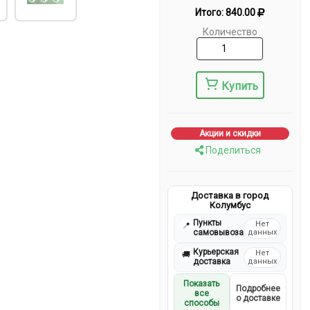
Итого:
840.00
Количество
Купить
Акции и скидки
Поделиться
Доставка в город
Колумбус
Пункты
Нет
📍
самовывоза
данных
Курьерская
Нет
🚚
доставка
данных
Показать
Подробнее
все
о доставке
способы