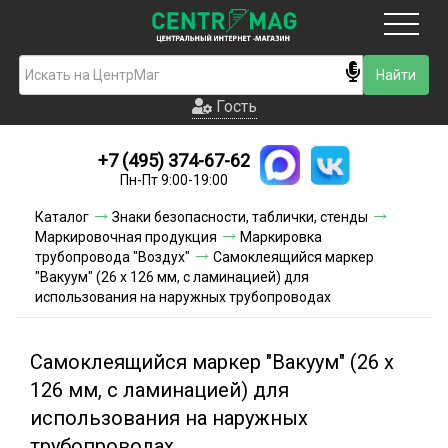
Москва
Гость
Гость
+7 (495) 374-67-62
Новинки
Пн-Пт 9:00-19:00
Условия доставки
Каталог
Знаки безопасности, таблички, стенды
Маркировочная продукция
Маркировка
Условия оплаты
трубопровода "Воздух"
Самоклеящийся маркер
"Вакуум" (26 х 126 мм, с ламинацией) для
использования на наружных трубопроводах
Контакты
Акции и скидки
Самоклеящийся маркер "Вакуум" (26 х
126 мм, с ламинацией) для
использования на наружных
трубопроводах