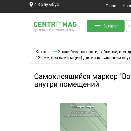
г Колумбус
О нас
Нов
Каталог
ЛЬНЫЙ ИНТЕРНЕТ-МА
ЦЕНТ
Р
А
Г
А
ЗИН
Каталог
Знаки безопасности, таблички, стенд
126 мм, без ламинации) для использования вну
Самоклеящийся маркер "Воз
внутри помещений