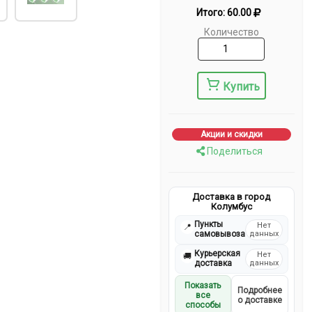
Итого:
60.00
Количество
Купить
Акции и скидки
Поделиться
Доставка в город
Колумбус
Пункты
Нет
📍
самовывоза
данных
Курьерская
Нет
🚚
доставка
данных
Показать
Подробнее
все
о доставке
способы