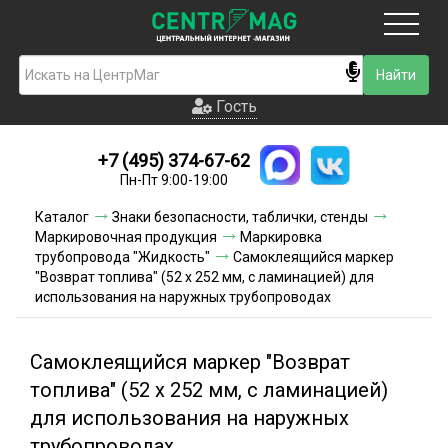
Москва
Гость
Гость
+7 (495) 374-67-62
Новинки
Пн-Пт 9:00-19:00
Условия доставки
Каталог
Знаки безопасности, таблички, стенды
Маркировочная продукция
Маркировка
Условия оплаты
трубопровода "Жидкость"
Самоклеящийся маркер
"Возврат топлива" (52 х 252 мм, с ламинацией) для
использования на наружных трубопроводах
Контакты
Акции и скидки
Самоклеящийся маркер "Возврат
топлива" (52 х 252 мм, с ламинацией)
для использования на наружных
трубопроводах