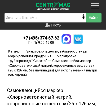
Москва
Гость
Гость
+7 (495) 374-67-62
Новинки
Пн-Пт 9:00-19:00
Условия доставки
Каталог
Знаки безопасности, таблички, стенды
Маркировочная продукция
Маркировка
Условия оплаты
трубопровода "Кислота"
Самоклеющийся маркер
«Хлорноватокислый натрий, коррозионные вещества»
(26 х 126 мм, без ламинации) для использования внутри
Контакты
помещений
Акции и скидки
Самоклеющийся маркер
«Хлорноватокислый натрий,
коррозионные вещества» (26 х 126 мм,