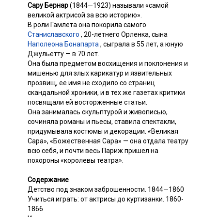
Сару Бернар
(1844—1923) называли «самой
великой актрисой за всю историю».
В роли Гамлета она покорила самого
Станиславского
, 20-летнего Орленка, сына
Наполеона Бонапарта
, сыграла в 55 лет, а юную
Джульетту — в 70 лет.
Она была предметом восхищения и поклонения и
мишенью для злых карикатур и язвительных
прозвищ, ее имя не сходило со страниц
скандальной хроники, и в тех же газетах критики
посвящали ей восторженные статьи.
Она занималась скульптурой и живописью,
сочиняла романы и пьесы, ставила спектакли,
придумывала костюмы и декорации. «Великая
Сара», «Божественная Сара» — она отдала театру
всю себя, и почти весь Париж пришел на
похороны «королевы театра».
Содержание
Детство под знаком заброшенности. 1844—1860
Учиться играть: от актрисы до куртизанки. 1860-
1866