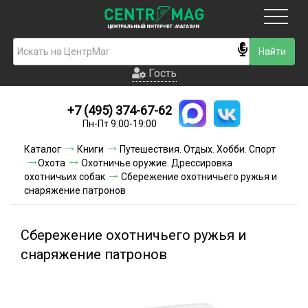
Москва
Гость
Гость
+7 (495) 374-67-62
Новинки
Пн-Пт 9:00-19:00
Условия доставки
Каталог
Книги
Путешествия. Отдых. Хобби. Спорт
Охота
Охотничье оружие. Дрессировка
Условия оплаты
охотничьих собак
Сбережение охотничьего ружья и
снаряжение патронов
Контакты
Сбережение охотничьего ружья и
Акции и скидки
снаряжение патронов