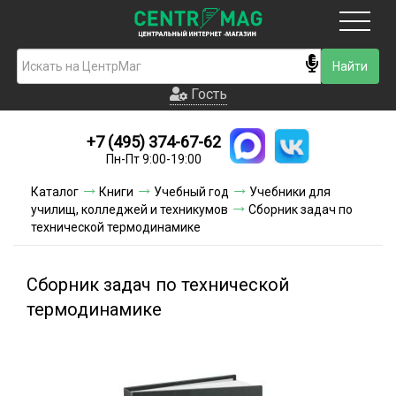
Москва
Гость
Гость
+7 (495) 374-67-62
Новинки
Пн-Пт 9:00-19:00
Условия доставки
Каталог
Книги
Учебный год
Учебники для
училищ, колледжей и техникумов
Сборник задач по
Условия оплаты
технической термодинамике
Контакты
Сборник задач по технической
Акции и скидки
термодинамике