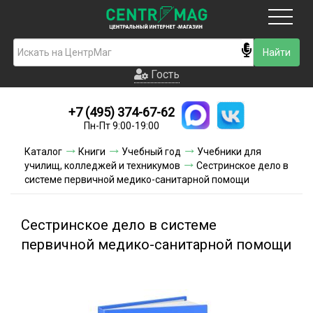
Москва
Гость
Гость
+7 (495) 374-67-62
Новинки
Пн-Пт 9:00-19:00
Условия доставки
Каталог
Книги
Учебный год
Учебники для
училищ, колледжей и техникумов
Сестринское дело в
Условия оплаты
системе первичной медико-санитарной помощи
Контакты
Сестринское дело в системе
Акции и скидки
первичной медико-санитарной помощи