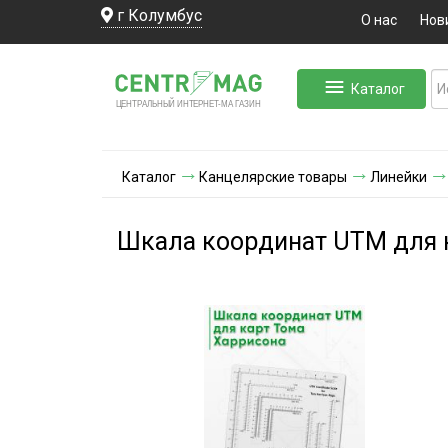
г Колумбус
О нас
Нов
Каталог
ЛЬНЫЙ ИНТЕРНЕТ-МА
ЦЕНТ
Р
А
Г
А
ЗИН
Каталог
Канцелярские товары
Линейки
Шкала координат UTM для 