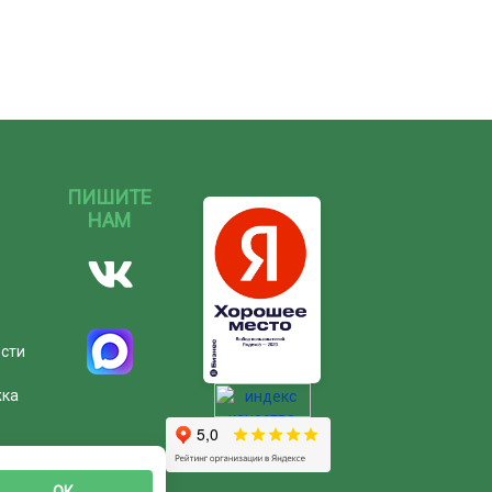
ПИШИТЕ
НАМ
ости
жка