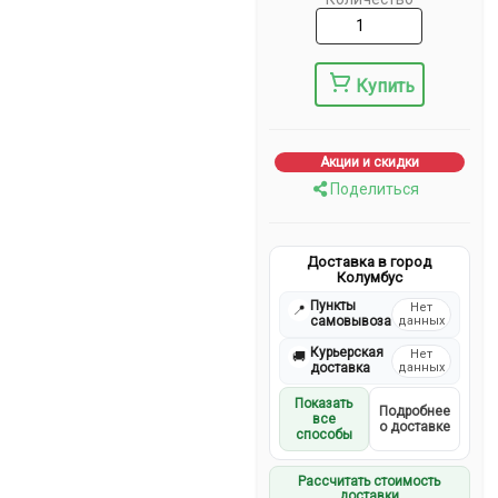
Купить
Акции и скидки
Поделиться
Доставка в город
Колумбус
Пункты
Нет
📍
самовывоза
данных
Курьерская
Нет
🚚
доставка
данных
Показать
Подробнее
все
о доставке
способы
Рассчитать стоимость
доставки