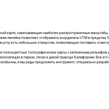
дной карте, охватывающие наиболее распространенные масштабы,
вая линейка позволяет отображать координаты UTM в пределах 5
м углу есть небольшое отверстие, позволяющее поставить отметку
ие полноцветные топографические карты с затененным рельефом д
 велосипедах в парках, лесах и дикой природе Калифорнии. Все его
еобычны, и мы рады предложить инструмент, специально разработ