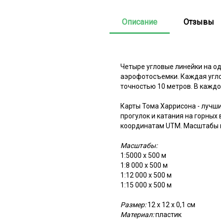
Описание
Отзывы
Четыре угловые линейки на о
аэрофотосъемки. Каждая угло
точностью 10 метров. В каждо
Карты Тома Харрисона - лучш
прогулок и катания на горных
координатам UTM. Масштабы н
Масштабы:
1:5000 х 500 м
1:8 000 х 500 м
1:12 000 х 500 м
1:15 000 х 500 м
Размер:
12 x 12 х 0,1 см
Материал:
пластик