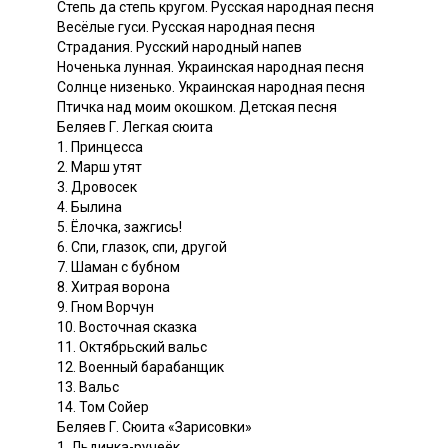
Степь да степь кругом. Русская народная песня
Весёлые гуси. Русская народная песня
Страдания. Русский народный напев
Ноченька лунная. Украинская народная песня
Солнце низенько. Украинская народная песня
Птичка над моим окошком. Детская песня
Беляев Г. Легкая сюита
1. Принцесса
2. Марш утят
3. Дровосек
4. Былина
5. Ёлочка, зажгись!
6. Спи, глазок, спи, другой
7. Шаман с бубном
8. Хитрая ворона
9. Гном Ворчун
10. Восточная сказка
11. Октябрьский вальс
12. Военный барабанщик
13. Вальс
14. Том Сойер
Беляев Г. Сюита «Зарисовки»
1. Льдинка-ручеёк