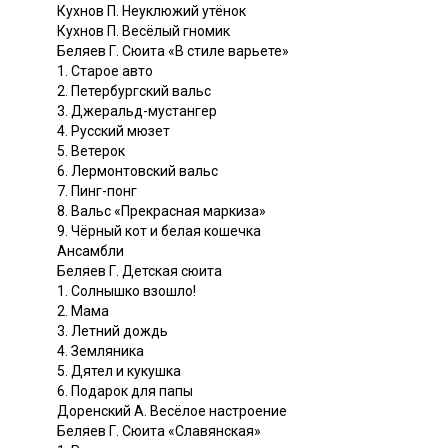
Кухнов П. Неуклюжий утёнок
Кухнов П. Весёлый гномик
Беляев Г. Сюита «В стиле варьете»
1. Старое авто
2. Петербургский вальс
3. Джеральд-мустангер
4. Русский мюзет
5. Ветерок
6. Лермонтовский вальс
7. Пинг-понг
8. Вальс «Прекрасная маркиза»
9. Чёрный кот и белая кошечка
Ансамбли
Беляев Г. Детская сюита
1. Солнышко взошло!
2. Мама
3. Летний дождь
4. Земляника
5. Дятел и кукушка
6. Подарок для папы
Доренский А. Весёлое настроение
Беляев Г. Сюита «Славянская»