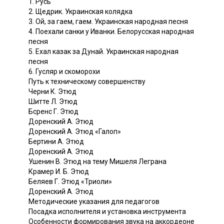
1. Русь
2. Щедрик. Украинская колядка
3. Ой, за гаем, гаем. Украинская народная песня
4. Поехали санки у Иванки. Белорусская народная
песня
5. Ехал казак за Дунай. Украинская народная
песня
6. Гусляр и скоморохи
Путь к техническому совершенству
Черни К. Этюд
Шитте Л. Этюд
Бсренс Г. Этюд
Доренский А. Этюд
Доренский А. Этюд «Галоп»
Бертини А. Этюд
Доренский А. Этюд
Ушенин В. Этюд на тему Мишеля Леграна
Крамер И. Б. Этюд
Беляев Г. Этюд «Триоли»
Доренский А. Этюд
Методические указания для педагогов
Посадка исполнителя и установка инструмента
Особенности формирования звука на аккордеоне