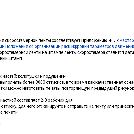
я скоростемерной ленты соответствует Приложению № 7 к
Распор
дении Положения об организации расшифровки параметров движени
оростемерной ленты на штампе ленты скоростемера ставится дат
чный штамп.
х частей: колотушки и подушечки.
ыполнять более 3000 оттисков, в то время как качественная осн
стки можно изготовить печать, повторяющую предыдущий рисунок,
насткой составляет 2-3 рабочих дня.
оттиску, для чего отсканируйте и отправьте на почту или принесит
е печати.
м