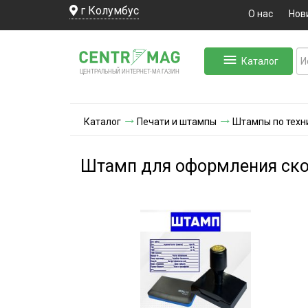
г Колумбус
О нас
Нов
Каталог
ЛЬНЫЙ ИНТЕРНЕТ-МА
ЦЕНТ
Р
А
Г
А
ЗИН
Каталог
Печати и штампы
Штампы по техн
Штамп для оформления ск