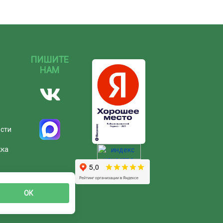
ПИШИТЕ
НАМ
ости
жка
ОК