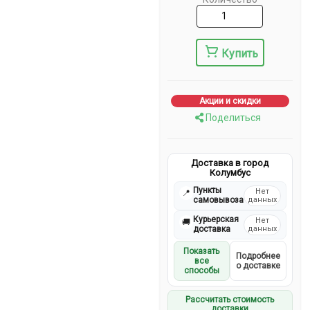
Купить
Акции и скидки
Поделиться
Доставка в город
Колумбус
Пункты
Нет
📍
самовывоза
данных
Курьерская
Нет
🚚
доставка
данных
Показать
Подробнее
все
о доставке
способы
Рассчитать стоимость
доставки