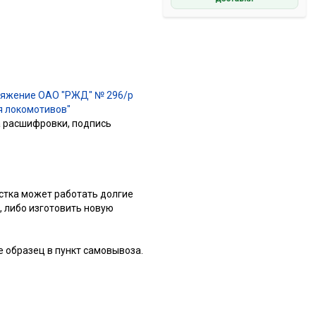
яжение ОАО "РЖД" № 296/р
я локомотивов"
а расшифровки, подпись
астка может работать долгие
 либо изготовить новую
е образец в пункт самовывоза.