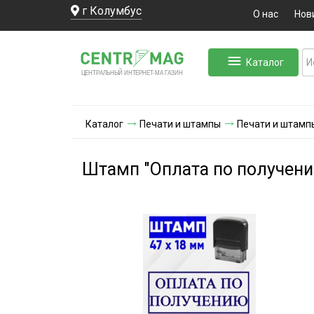
г Колумбус
О нас
Нов
Каталог
ЛЬНЫЙ ИНТЕРНЕТ-МА
ЦЕНТ
Р
А
Г
А
ЗИН
Каталог
Печати и штампы
Печати и штамп
Штамп "Оплата по получен