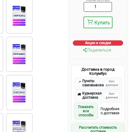
Купить
Акции и скидки
Поделиться
Доставка в город
Колумбус
Пункты
Нет
📍
самовывоза
данных
Курьерская
Нет
🚚
доставка
данных
Показать
Подробнее
все
о доставке
способы
Рассчитать стоимость
доставки