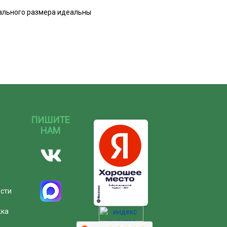
мального размера идеальны
ПИШИТЕ
НАМ
ости
жка