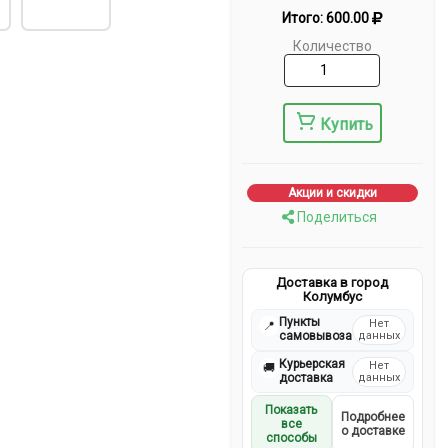
Итого:
600.00
Количество
Купить
Акции и скидки
Поделиться
Доставка в город
Колумбус
Пункты
Нет
📍
самовывоза
данных
Курьерская
Нет
🚚
доставка
данных
Показать
Подробнее
все
о доставке
способы