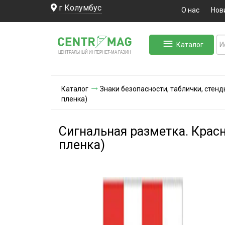
г Колумбус
О нас
Нов
Каталог
ЛЬНЫЙ ИНТЕРНЕТ-МА
ЦЕНТ
Р
А
Г
А
ЗИН
Каталог
Знаки безопасности, таблички, стенд
пленка)
Сигнальная разметка. Крас
пленка)