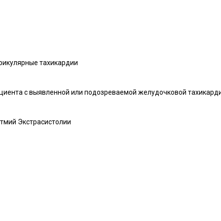
рикулярные тахикардии
ациента с выявленной или подозреваемой желудочковой тахикард
итмий Экстрасистолии