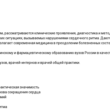
ии, рассматриваются клинические проявления, диагностика и мето
ких ситуациях, вызываемых нарушениями сердечного ритма. Даютс
полагает современная медицина в преодолении болезненных сост
нскому и фармацевтическому образованию вузов России в качест
.
зов, врачей-интернов и врачей общей практики.
рактическая значимость
нова сокращения сердца
тмий
итма