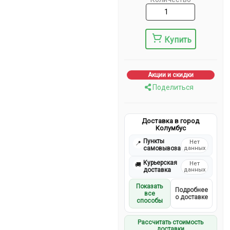
Купить
Акции и скидки
Поделиться
Доставка в город
Колумбус
Пункты
Нет
📍
самовывоза
данных
Курьерская
Нет
🚚
доставка
данных
Показать
Подробнее
все
о доставке
способы
Рассчитать стоимость
доставки