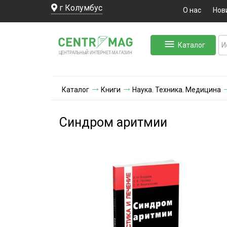
г Колумбус
О нас
Нов
Каталог
ЛЬНЫЙ ИНТЕРНЕТ-МА
ЦЕНТ
Р
А
Г
А
ЗИН
Каталог
Книги
Наука. Техника. Медицина
Синдром аритмии