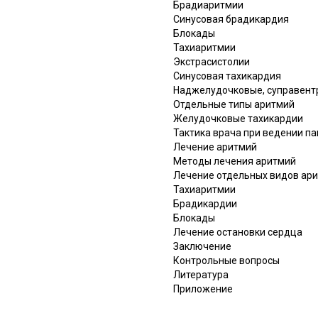
Брадиаритмии
Синусовая брадикардия
Блокады
Тахиаритмии
Экстрасистолии
Синусовая тахикардия
Наджелудочковые, суправент
Отдельные типы аритмий
Желудочковые тахикардии
Тактика врача при ведении п
Лечение аритмий
Методы лечения аритмий
Лечение отдельных видов ар
Тахиаритмии
Брадикардии
Блокады
Лечение остановки сердца
Заключение
Контрольные вопросы
Литература
Приложение