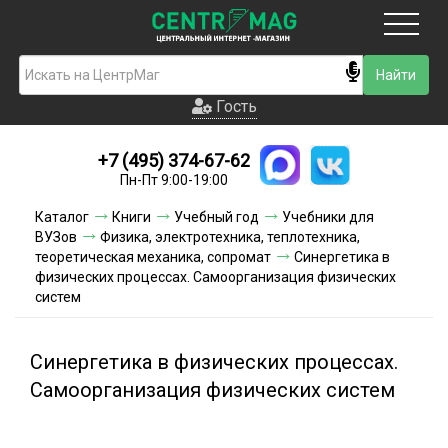
Москва
Гость
Гость
+7 (495) 374-67-62
Новинки
Пн-Пт 9:00-19:00
Условия доставки
Каталог
Книги
Учебный год
Учебники для
ВУЗов
Физика, электротехника, теплотехника,
Условия оплаты
теоретическая механика, сопромат
Синергетика в
физических процессах. Самоорганизация физических
систем
Контакты
Акции и скидки
Синергетика в физических процессах.
Самоорганизация физических систем