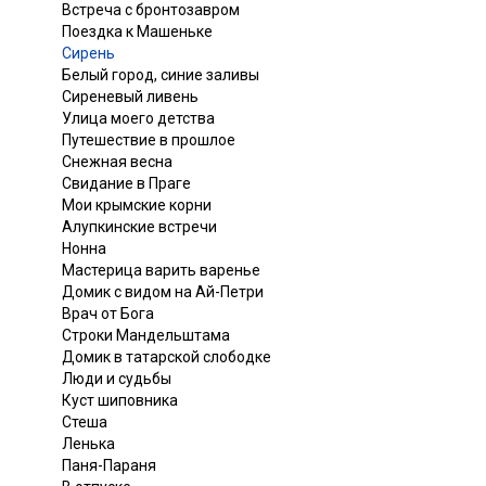
Встреча с бронтозавром
Поездка к Машеньке
Сирень
Белый город, синие заливы
Сиреневый ливень
Улица моего детства
Путешествие в прошлое
Снежная весна
Свидание в Праге
Мои крымские корни
Алупкинские встречи
Нонна
Мастерица варить варенье
Домик с видом на Ай-Петри
Врач от Бога
Строки Мандельштама
Домик в татарской слободке
Люди и судьбы
Куст шиповника
Стеша
Ленька
Паня-Параня