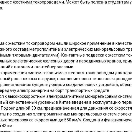
ющих с жесткими токопроводами. Может быть полезна студентам 
а.
ма с жестким токопроводом нашли широкое применение в качеств
ижного состава метрополитена и электрических монорельсовых тра
ейными тяговыми двигателями). Контактные подвески с жестким т
льных электрических железных дорог и передвижных кранов, при
аций с вагонами - контейнеровозами.
р применения систем токосъема с жестким токопроводом для хар
ьный рост токовых нагрузок, появление новых типов электроподви
ершенствования существующих и создания новых устройств, обе
ередачу электроэнергии на борт транспортных средств.
тся к высокоскоростным электромагнитным монорельсовым система
вый качественный уровень: в Китае введена в эксплуатацию перв
Подонг длиной 30 км, предназначенная для движения со скоростям
боты по созданию электромагнитных монорельсовых систем с эле
ных перевозок со скоростями до 550 км/ч. Создана и функциониру
 43 км.
ескую эксплуатацию введен подвижной состав нового поколения