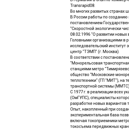
Transrapid08.
Во многих развитых странах 
В России работы по созданию 
постановлением Государственн
"Скоростной экологически чис
08.02.1996 "О развитии новых
Головными организациями в р
исследовательский институт 
центр "ТЭМП" (г. Москва).
В соответствии с постановлен
"Монорельсовая транспортная
станциями метро "Тимирязевс
общество "Московские моноре
теплотехники" (ГП "МИТ"), на
транспортной системы (ММТС)
С 1977 г. в реализации всех 
(ОмГУПС), специалисты котор
разработке новых вариантов 
Опыт, накопленный при созда
экспериментальная база позв
включая токоприемники метро
токосъема передвижных кран