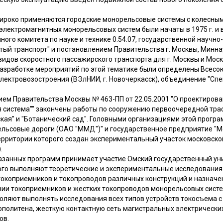
широко применяются городские монорельсовые системы с колесны
электромагнитных монорельсовых систем были начаты в 1975 г. и 
ого комитета по науке и технике 0.54.07, государственной научн
тый транспорт" и постановлением Правительства г. Москвы, Минна
 видов скоростного пассажирского транспорта для г. Москвы и Моск
азработке мероприятий по этой тематике были определены Всесо
электровозостроения (ВЭлНИИ, г. Новочеркасск), объединение "Сп
ием Правительства Москвы № 463-ПП от 22.05.2001 "О проектирова
 система"" закончены работы по сооружению первоочередной тра
кая" и "Ботанический сад". Головными организациями этой прогр
льсовые дороги (ОАО "ММД")" и государственное предприятие "М
 территории которого создан экспериментальный участок московск
.
указанных программ принимает участие Омский государственный у
ого выполняют теоретические и экспериментальные исследования
токоприемников и токопроводов различных конструкций и назначе
нии токоприемников и жестких токопроводов монорельсовых систе
оляют выполнять исследования всех типов устройств токосъема с
политена, жесткую контактную сеть магистральных электрически
ов.