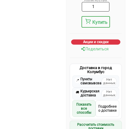
Купить
Акции и скидки
Поделиться
Доставка в город
Колумбус
Пункты
Нет
📍
самовывоза
данных
Курьерская
Нет
🚚
доставка
данных
Показать
Подробнее
все
о доставке
способы
Рассчитать стоимость
доставки