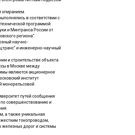
м опиранием.
выполнялись в соответствии с
о-технической программой
уки и Минтранса России от
овского региона".
юзный научно-
ецтранс" и инженерно-научный
нии и строительстве объекта
ссы в Москве между
аммы являются акционерное
осковский институт
ой монорельсовой
ниверситет путей сообщения
 по совершенствованию и
ния.
м, а также уникальная
 жестким токопроводом,
х железных дорог и системы