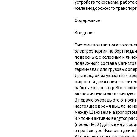
устройств токосъема, работа
железнодорожного транспорт
Содержание:
Введение
Системы контактного токосъе
электроэнергии на борт подв
подвесных, с колесньм и лин
подвижного состава магистра
терминалах для грузовых опер
Для каждой из указанных сфе
скоростей движения, значител
работы которого требуют сов
экономичную и экологичную п
В первую очередь это относи
настоящее время вышло на но
между Шанхаем и аэропортом 
В Японии активно ведутся ра
(проект MLX) для междугород
в префектуре Яманаши длиной
В Германии в опытно-коммерч