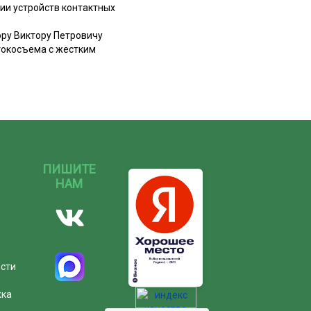
ии устройств контактных
ору Виктору Петровичу
токосъема с жестким
ПИШИТЕ
НАМ
ости
жка