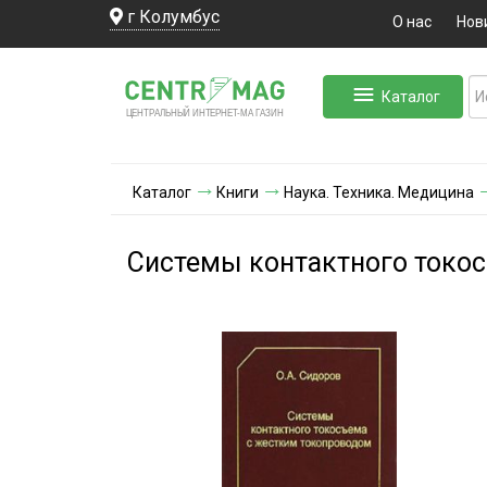
г Колумбус
О нас
Нов
Каталог
ЛЬНЫЙ ИНТЕРНЕТ-МА
ЦЕНТ
Р
А
Г
А
ЗИН
Каталог
Книги
Наука. Техника. Медицина
Системы контактного токо