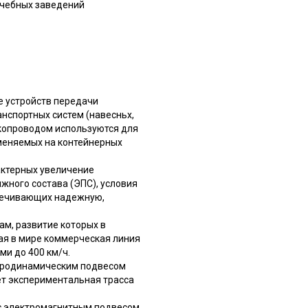
учебных заведений
е устройств передачи
нспортных систем (навесньх,
окопроводом используются для
меняемых на контейнерных
актерных увеличение
жного состава (ЭПС), условия
спечивающих надежную,
м, развитие которых в
ая в мире коммерческая линия
и до 400 км/ч.
ктродинамическим подвесом
ет экспериментальная трасса
 с электромагнитным подвесом