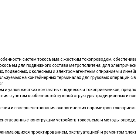
обенности систем токосъема с жестким токопроводом, обеспечи
окосъем для подвижного состава метрополитена; для электричес
ых, подвесных, с колесным и электромагнитным опиранием и лине
ользуемых на контейнерных терминалах для грузовых операций с
г.
м и узлов жестких контактных подвесок и токоприемников, пред
твия с учетом особенностей путевой структуры традиционных и но
ния и совершенствования экологических параметров токоприемн
нствованные конструкции устройств токосъема и методы определ
 занимающихся проектированием, эксплуатацией и ремонтом элек