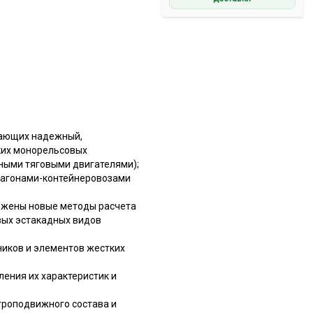
вающих надежный,
ких монорельсовых
йными тяговыми двигателями);
 вагонами-контейнеровозами
ложены новые методы расчета
вых эстакадных видов
иков и элементов жестких
ения их характеристик и
троподвижного состава и