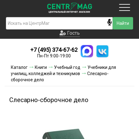
Москва
Гость
Гость
+7 (495) 374-67-62
Новинки
Пн-Пт 9:00-19:00
Условия доставки
Каталог
Книги
Учебный год
Учебники для
училищ, колледжей и техникумов
Слесарно-
Условия оплаты
сборочное дело
Контакты
Слесарно-сборочное дело
Акции и скидки