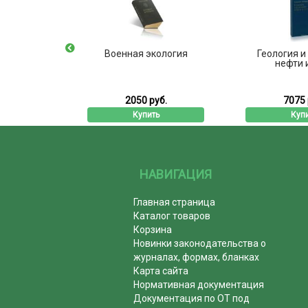
рный
Военная экология
Геология и
м по
нефти 
"Физико-
..
б.
2050 руб.
7075 
ь
Купить
Куп
НАВИГАЦИЯ
Главная страница
Каталог товаров
Корзина
Новинки законодательства о
журналах, формах, бланках
Карта сайта
Нормативная документация
Документация по ОТ под