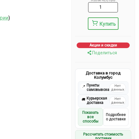
ерии
)
Купить
Акции и скидки
Поделиться
Доставка в город
Колумбус
Пункты
Нет
📍
самовывоза
данных
Курьерская
Нет
🚚
доставка
данных
Показать
Подробнее
все
о доставке
способы
Рассчитать стоимость
доставки