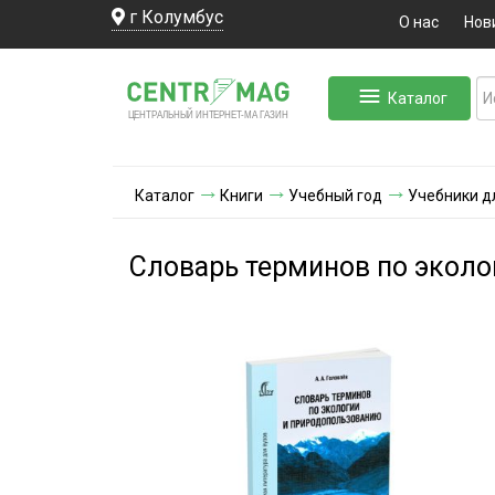
г Колумбус
О нас
Нов
Каталог
ЛЬНЫЙ ИНТЕРНЕТ-МА
ЦЕНТ
Р
А
Г
А
ЗИН
Каталог
Книги
Учебный год
Учебники д
Словарь терминов по экол