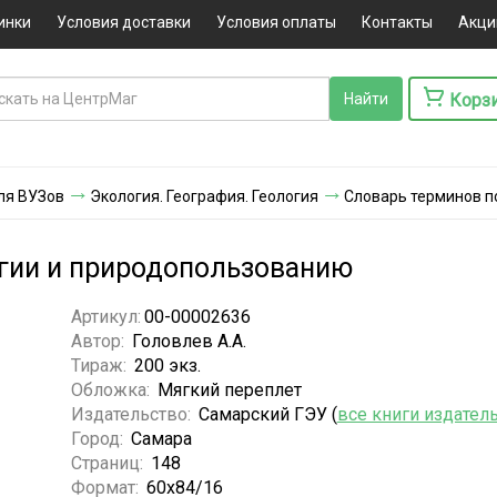
инки
Условия доставки
Условия оплаты
Контакты
Акци
Корз
ля ВУЗов
Экология. География. Геология
Словарь терминов п
огии и природопользованию
Артикул:
00-00002636
Автор:
Головлев А.А.
Тираж:
200 экз.
Обложка:
Мягкий переплет
Издательство:
Самарский ГЭУ (
все книги издател
Город:
Самара
Страниц:
148
Формат:
60х84/16