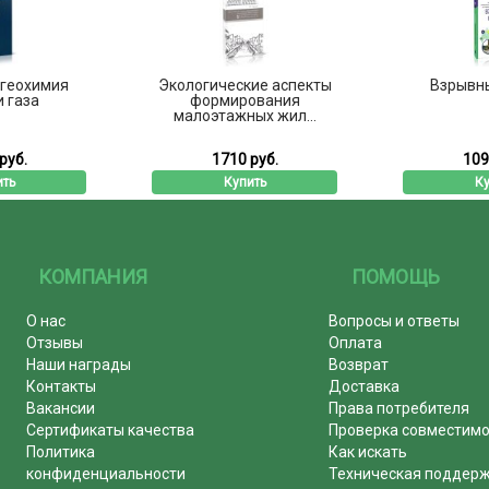
 геохимия
Экологические аспекты
Взрывн
и газа
формирования
малоэтажных жил...
руб.
1710 руб.
109
ить
Купить
Ку
КОМПАНИЯ
ПОМОЩЬ
О нас
Вопросы и ответы
Отзывы
Оплата
Наши награды
Возврат
Контакты
Доставка
Вакансии
Права потребителя
Сертификаты качества
Проверка совместим
Политика
Как искать
конфиденциальности
Техническая поддер