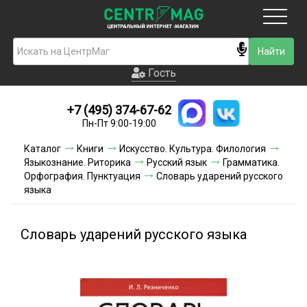
Москва
Гость
Гость
+7 (495) 374-67-62
Новинки
Пн-Пт 9:00-19:00
Условия доставки
Каталог
Книги
Искусство. Культура. Филология
Языкознание. Риторика
Русский язык
Грамматика.
Условия оплаты
Орфография. Пунктуация
Словарь ударений русского
языка
Контакты
Словарь ударений русского языка
Акции и скидки