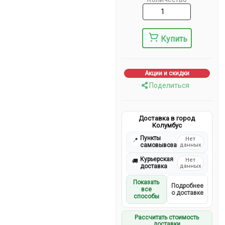
Купить
Акции и скидки
Поделиться
Доставка в город
Колумбус
Пункты
Нет
📍
самовывоза
данных
Курьерская
Нет
🚚
доставка
данных
Показать
Подробнее
все
о доставке
способы
Рассчитать стоимость
доставки