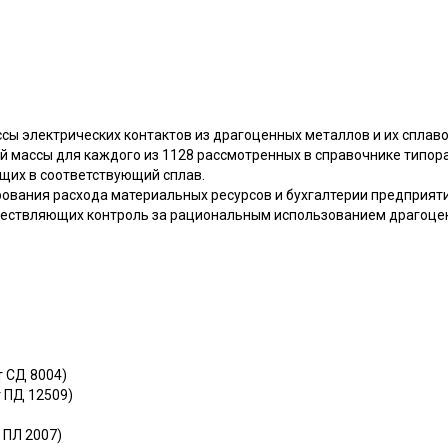
сы электрических контактов из драгоценных металлов и их сплаво
ой массы для каждого из 1128 рассмотренных в справочнике типор
щих в соответствующий сплав.
ования расхода материальных ресурсов и бухгалтерии предприяти
ществляющих контроль за рациональным использованием драгоце
т СД 8004)
т ПД 12509)
т ПЛ 2007)