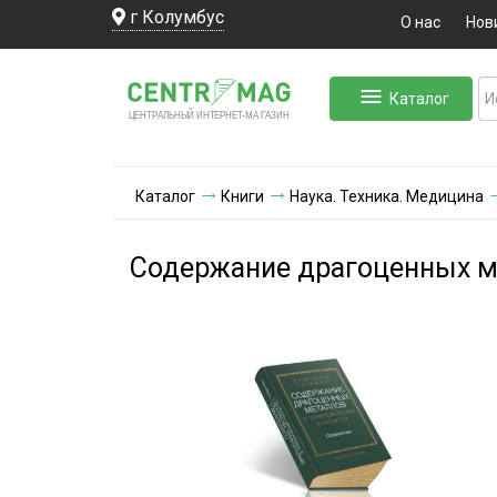
г Колумбус
О нас
Нов
Каталог
ЛЬНЫЙ ИНТЕРНЕТ-МА
ЦЕНТ
Р
А
Г
А
ЗИН
Каталог
Книги
Наука. Техника. Медицина
Содержание драгоценных ме