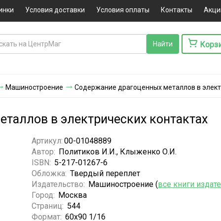
инки
Условия доставки
Условия оплаты
Контакты
Акци
Корз
Машиностроение
Содержание драгоценных металлов в элект
таллов в электрических контактах
Артикул:
00-01048889
Автор:
Политиков И.И., Клыженко О.И.
ISBN:
5-217-01267-6
Обложка:
Твердый переплет
Издательство:
Машиностроение (
все книги издат
Город:
Москва
Страниц:
544
Формат:
60х90 1/16