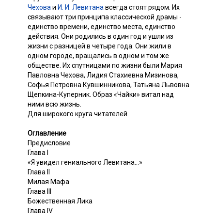
Чехова
и
И. И. Левитана
всегда стоят рядом. Их
связывают три принципа классической драмы -
единство времени, единство места, единство
действия. Они родились в один год и ушли из
жизни с разницей в четыре года. Они жили в
одном городе, вращались в одном и том же
обществе. Их спутницами по жизни были Мария
Павловна Чехова, Лидия Стахиевна Мизинова,
Софья Петровна Кувшинникова, Татьяна Львовна
Щепкина-Куперник. Образ «Чайки» витал над
ними всю жизнь.
Для широкого круга читателей.
Оглавление
Предисловие
Глава I
«Я увидел гениального Левитана...»
Глава II
Милая Мафа
Глава III
Божественная Лика
Глава IV