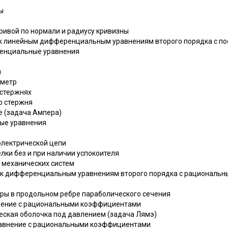
ы
ривой по нормали и радиусу кривизны
й к линейным дифференциальным уравнениям второго порядка с 
ренциальные уравнения
я
ометр
 стержнях
о стержня
е (задача Ампера)
ные уравнения
электрической цепи
елки без и при наличии успокоителя
 механических систем
ие к дифференциальным уравнениям второго порядка с рационал
уры в продольном ребре параболического сечения
внение с рациональными коэффициентами
ческая оболочка под давлением (задача Лямэ)
уравнение с рациональными коэффициентами