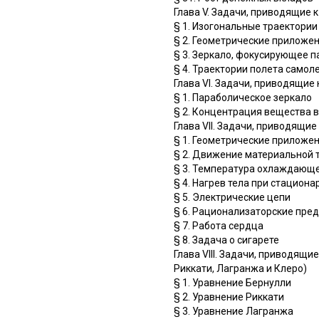
Глава V. Задачи, приводящи
§ 1. Изогональные траектории
§ 2. Геометрические приложе
§ 3. Зеркало, фокусирующее 
§ 4. Траектории полета самол
Глава VI. Задачи, приводящ
§ 1. Параболическое зеркало
§ 2. Концентрация вещества 
Глава VII. Задачи, приводящ
§ 1. Геометрические приложе
§ 2. Движение материальной 
§ 3. Температура охлаждающе
§ 4. Нагрев тела при стацион
§ 5. Электрические цепи
§ 6. Рационализаторские пре
§ 7. Работа сердца
§ 8. Задача о сигарете
Глава VIII. Задачи, приводя
Риккати, Лагранжа и Клеро)
§ 1. Уравнение Бернулли
§ 2. Уравнение Риккати
§ 3. Уравнение Лагранжа