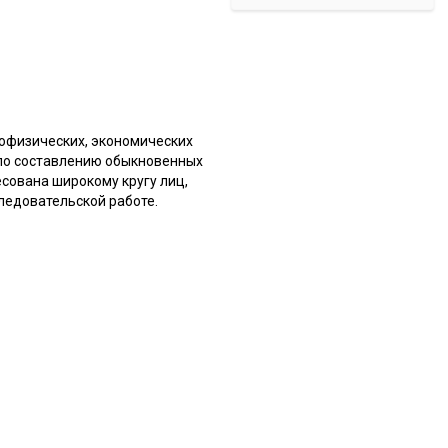
еофизических, экономических
м по составлению обыкновенных
сована широкому кругу лиц,
ледовательской работе.