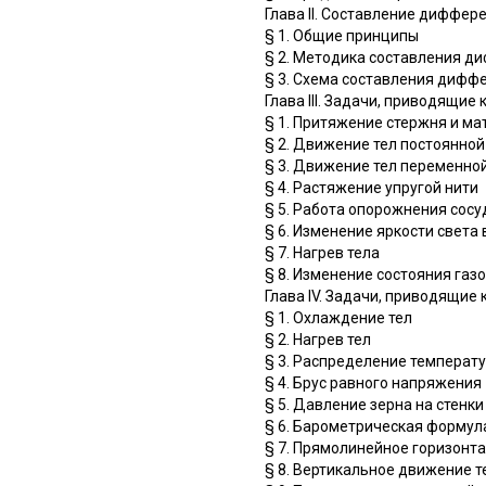
Глава II. Составление диффе
§ 1. Общие принципы
§ 2. Методика составления 
§ 3. Схема составления дифф
Глава III. Задачи, приводящ
§ 1. Притяжение стержня и ма
§ 2. Движение тел постоянно
§ 3. Движение тел переменной
§ 4. Растяжение упругой нити
§ 5. Работа опорожнения сосу
§ 6. Изменение яркости света
§ 7. Нагрев тела
§ 8. Изменение состояния газо
Глава IV. Задачи, приводящ
§ 1. Охлаждение тел
§ 2. Нагрев тел
§ 3. Распределение температу
§ 4. Брус равного напряжения
§ 5. Давление зерна на стенк
§ 6. Барометрическая формул
§ 7. Прямолинейное горизонт
§ 8. Вертикальное движение т