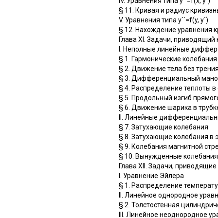
IV. Уравнения типа y``=f(x, у`)
§ 11. Кривая и радиус кривизн
V. Уравнения типа y``=f(y, у`)
§ 12. Нахождение уравнения к
Глава XI. Задачи, приводящи
I. Неполные линейные диффе
§ 1. Гармонические колебания
§ 2. Движение тела без трени
§ 3. Дифференциальный ман
§ 4. Распределение теплоты в
§ 5. Продольный изгиб прямог
§ 6. Движение шарика в трубк
II. Линейные дифференциаль
§ 7. Затухающие колебания
§ 8. Затухающие колебания в 
§ 9. Колебания магнитной стр
§ 10. Вынужденные колебания
Глава XII. Задачи, приводящ
I. Уравнение Эйлера
§ 1. Распределение температ
II. Линейное однородное ура
§ 2. Толстостенная цилиндри
III. Линейное неоднородное 