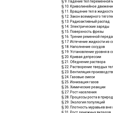
§ 9. Падение тел переменной 
§ 10. Криволинейное движение
§ 11. Вращение тел в жидкост
§ 12. Закон всемирного тяготе
§ 13. Радиоактивный распад
§ 14. Электрические заряды
§ 15. Поверхность фрезы
§ 16. Трение ременной перед
§ 17. Истечение жидкости из 
§ 18. Наполнение сосудов
§ 19. Установление уровня в
§ 20. Кривая депрессии
§ 21. Обеднение раствора
§ 22. Растворение твердых те
§ 23. Вентиляция производст
§ 24. Газовые смеси
§ 25. Ионизация газов
§ 26. Химические реакции
§ 27. Рост населения
§ 28. Процессы роста в приро
§ 29. Экология популяций
§ 30. Плотность муравьев вне
§ 31. Рост денежных вкладов