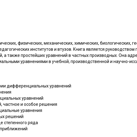
ческих, физических, механических, химических, биологических, г
едагогических институтов и втузов. Книга является руководство
 а также простейших уравнений в частных производных. Она адре
льными уравнениями в учебной, производственной и научно-исс
еории дифференциальных уравнений
нения
нциальных уравнений
, частное и особое решения
циальные уравнения
ных решений
де степенного ряда
 приближений