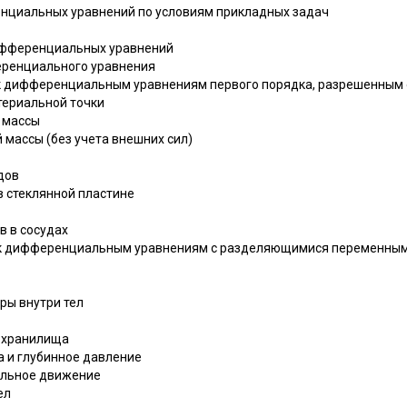
ренциальных уравнений по условиям прикладных задач
дифференциальных уравнений
еренциального уравнения
ие к дифференциальным уравнениям первого порядка, разрешенным
териальной точки
й массы
 массы (без учета внешних сил)
дов
 в стеклянной пластине
в в сосудах
ие к дифференциальным уравнениям с разделяющимися переменны
ры внутри тел
и хранилища
а и глубинное давление
альное движение
ел