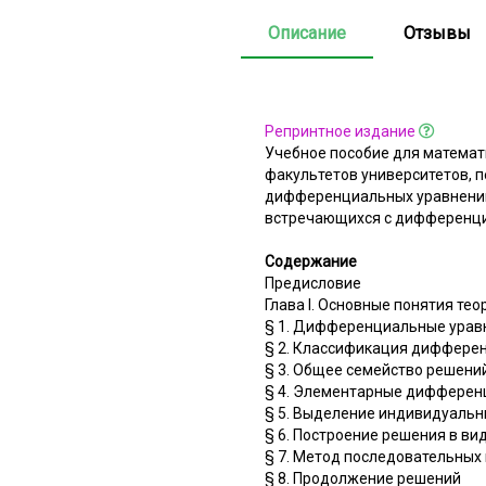
Описание
Отзывы
Репринтное издание
Учебное пособие для математи
факультетов университетов, п
дифференциальных уравнений,
встречающихся с дифференциа
Содержание
Предисловие
Глава I. Основные понятия т
§ 1. Дифференциальные урав
§ 2. Классификация диффере
§ 3. Общее семейство решений
§ 4. Элементарные дифферен
§ 5. Выделение индивидуаль
§ 6. Построение решения в ви
§ 7. Метод последовательных
§ 8. Продолжение решений