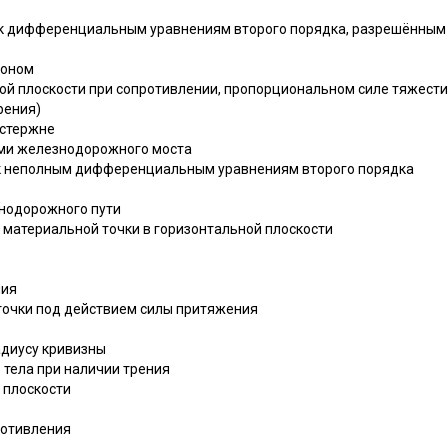
е к дифференциальным уравнениям второго порядка, разрешённым
лоном
ной плоскости при сопротивлении, пропорциональном силе тяжести
трения)
 стержне
ами железнодорожного моста
 к неполным дифференциальным уравнениям второго порядка
знодорожного пути
 материальной точки в горизонтальной плоскости
ния
точки под действием силы притяжения
адиусу кривизны
 тела при наличии трения
 плоскости
противления