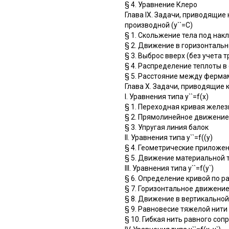
§ 4. Уравнение Клеро
Глава IX. Задачи, приводящи
производной (у``=С)
§ 1. Скольжение тела под нак
§ 2. Движение в горизонталь
§ 3. Выброс вверх (без учета 
§ 4. Распределение теплоты в
§ 5. Расстояние между ферм
Глава X. Задачи, приводящие
I. Уравнения типа y``=f(x)
§ 1. Переходная кривая желе
§ 2. Прямолинейное движение
§ 3. Упругая линия балок
II. Уравнения типа y``=f((y)
§ 4. Геометрические приложе
§ 5. Движение материальной 
III. Уравнения типа y``=f(y`)
§ 6. Определение кривой по р
§ 7. Горизонтальное движение
§ 8. Движение в вертикальной
§ 9. Равновесие тяжелой нити
§ 10. Гибкая нить равного со