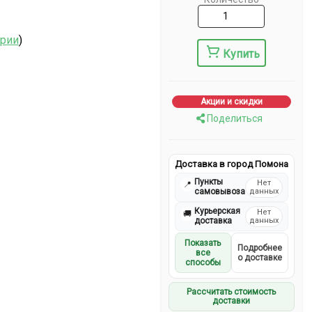
ерии
)
Купить
Акции и скидки
Поделиться
Доставка в город Помона
Пункты
Нет
📍
самовывоза
данных
Курьерская
Нет
🚚
доставка
данных
Показать
Подробнее
все
о доставке
способы
Рассчитать стоимость
доставки