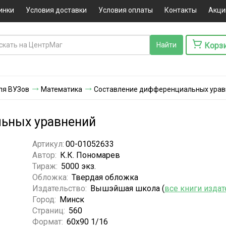
инки
Условия доставки
Условия оплаты
Контакты
Акци
Корз
ля ВУЗов
Математика
Составление дифференциальных урав
ьных уравнений
Артикул:
00-01052633
Автор:
К.К. Пономарев
Тираж:
5000 экз.
Обложка:
Твердая обложка
Издательство:
Вышэйшая школа (
все книги издат
Город:
Минск
Страниц:
560
Формат:
60х90 1/16