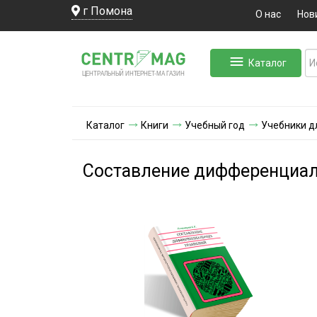
г Помона
О нас
Нов
Каталог
ЛЬНЫЙ ИНТЕРНЕТ-МА
ЦЕНТ
Р
А
Г
А
ЗИН
Каталог
Книги
Учебный год
Учебники д
Составление дифференциал