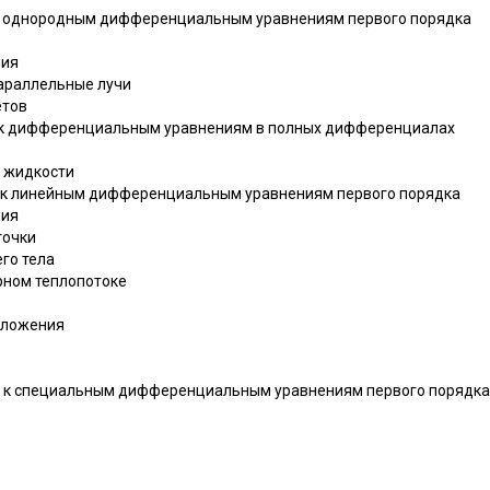
е к однородным дифференциальным уравнениям первого порядка
ния
параллельные лучи
етов
ие к дифференциальным уравнениям в полных дифференциалах
в жидкости
ие к линейным дифференциальным уравнениям первого порядка
ния
точки
го тела
арном теплопотоке
дложения
щие к специальным дифференциальным уравнениям первого порядка