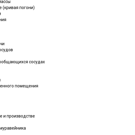
массы
 (кривая погони)
и
ния
ачи
сосудов
 сообщающихся сосудах
л
венного помещения
де и производстве
 муравейника