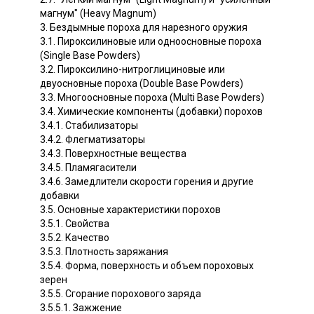
магнум" (Heavy Magnum)
3. Бездымные пороха для нарезного оружия
3.1. Пироксилиновые или одноосновные пороха
(Single Base Powders)
3.2. Пироксилино-нитроглициновые или
двуосновные пороха (Double Base Powders)
3.3. Многоосновные пороха (Multi Base Powders)
3.4. Химические компоненты (добавки) порохов
3.4.1. Стабилизаторы
3.4.2. Флегматизаторы
3.4.3. Поверхностные вещества
3.4.5. Пламягасители
3.4.6. Замедлители скорости горения и другие
добавки
3.5. Основные характеристики порохов
3.5.1. Свойства
3.5.2. Качество
3.5.3. Плотность заряжания
3.5.4. Форма, поверхность и объем пороховых
зерен
3.5.5. Сгорание порохового заряда
3.5.5.1. Зажжение