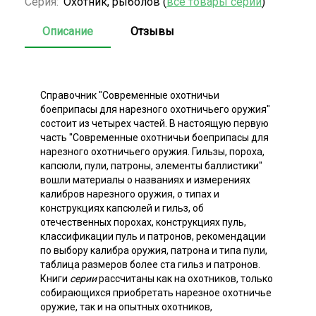
Серия:
Охотник, рыболов (
все товары серии
)
Описание
Отзывы
Справочник "Современные охотничьи
боеприпасы для нарезного охотничьего оружия"
состоит из четырех частей. В настоящую первую
часть "Современные охотничьи боеприпасы для
нарезного охотничьего оружия. Гильзы, пороха,
капсюли, пули, патроны, элементы баллистики"
вошли материалы о названиях и измерениях
калибров нарезного оружия, о типах и
конструкциях капсюлей и гильз, об
отечественных порохах, конструкциях пуль,
классификации пуль и патронов, рекомендации
по выбору калибра оружия, патрона и типа пули,
таблица размеров более ста гильз и патронов.
Книги
серии
рассчитаны как на охотников, только
собирающихся приобретать нарезное охотничье
оружие, так и на опытных охотников,