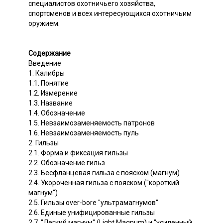
специалистов охотничьего хозяйства,
спортсменов и всех интересующихся охотничьим
оружием.
Содержание
Введение
1. Калибры
1.1. Понятие
1.2. Измерение
1.3. Название
1.4. Обозначение
1.5. Невзаимозаменяемость патронов
1.6. Невзаимозаменяемость пуль
2. Гильзы
2.1. Форма и фиксация гильзы
2.2. Обозначение гильз
2.3. Бесфланцевая гильза с пояском (магнум)
2.4. Укороченная гильза с пояском ("короткий
магнум")
2.5. Гильзы over-bore "ультрамагнумов"
2.6. Единые унифицированные гильзы
2.7. "Легкий магнум" (Light Magnum) и "усиленный