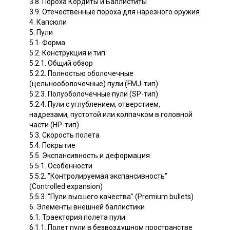
3.8. Пороха Кордиты и Баллиститы
3.9. Отечественные пороха для нарезного оружия
4. Капсюли
5. Пули
5.1. Форма
5.2. Конструкция и тип
5.2.1. Общий обзор
5.2.2. Полностью оболочечные
(цельнооболочечные) пули (FMJ-тип)
5.2.3. Полуоболочечные пули (SP-тип)
5.2.4. Пули с углублением, отверстием,
надрезами, пустотой или колпачком в головной
части (HP-тип)
5.3. Скорость полета
5.4. Покрытие
5.5. Экспансивность и деформация
5.5.1. Особенности
5.5.2. "Контролируемая экспансивность"
(Controlled expansion)
5.5.3. "Пули высшего качества" (Premium bullets)
6. Элементы внешней баллистики
6.1. Траектория полета пули
6.1.1. Полет пули в безвоздушном пространстве