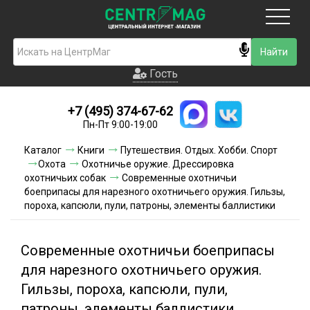
Москва
Гость
Гость
+7 (495) 374-67-62
Новинки
Пн-Пт 9:00-19:00
Условия доставки
Каталог
Книги
Путешествия. Отдых. Хобби. Спорт
Охота
Охотничье оружие. Дрессировка
Условия оплаты
охотничьих собак
Современные охотничьи
боеприпасы для нарезного охотничьего оружия. Гильзы,
пороха, капсюли, пули, патроны, элементы баллистики
Контакты
Акции и скидки
Современные охотничьи боеприпасы
для нарезного охотничьего оружия.
Гильзы, пороха, капсюли, пули,
патроны, элементы баллистики