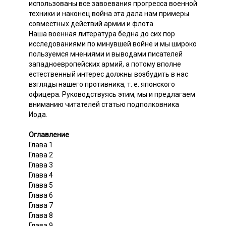
использованы все завоевания прогресса военной
техники и наконец война эта дала нам примеры
совместных действий армии и флота.
Наша военная литература бедна до сих пор
исследованиями по минувшей войне и мы широко
пользуемся мнениями и выводами писателей
западноевропейских армий, а потому вполне
естественный интерес должны возбудить в нас
взгляды нашего противника, т. е. японского
офицера. Руководствуясь этим, мы и предлагаем
вниманию читателей статью подполковника
Иода.
Оглавление
Глава 1
Глава 2
Глава 3
Глава 4
Глава 5
Глава 6
Глава 7
Глава 8
Глава 9