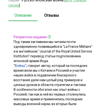
Серия:
Русско-японская война (
все товары
серии
)
Описание
Отзывы
Репринтное издание
Под таким заглавием мы читаем почти
одновременно появившийся в "La France Militaire"
и в английском "Journal of the Royal United Service
Institution" перевод статьи подполковника
японской армии Иода.
"
Войны
", говорит автор, который за последнее
время вели мы с Китаем и Poссией и yчастие
наших войск в подавлении боксерского
восстания дали нам целый ряд примеров и
ценных уроков в области стратегии и тактики.
В особенности обогатил нас опыт войны с
Poccией, так как в ней во первых столкнулись
массовые армии и применялись последние
выводы военной науки, во вторых были