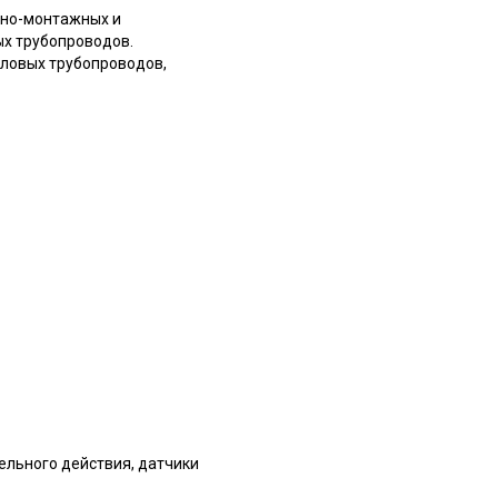
ьно-монтажных и
ых трубопроводов.
словых трубопроводов,
ельного действия, датчики