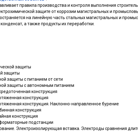
авливает правила производства и контроля выполнения строител
ектрохимической защите от коррозии магистральных и промыслов
остраняется на линейную часть стальных магистральных и промы
 конденсат, а также продукты их переработки.
ической защиты
ой защиты
ной защиты с питанием от сети
дной защиты с автономным питанием
осредоточенная конструкция
ротяженная конструкция
ротяженная конструкция. Наклонно-направленное бурение
убинная конструкция
айная конструкция
сформаторные подстанции
дование. Электроизолирующая вставка. Электроды сравнения длит