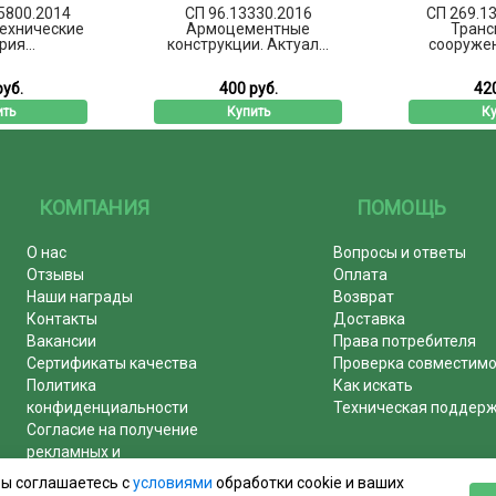
5800.2014
СП 96.13330.2016
СП 269.1
ехнические
Армоцементные
Транс
ия...
конструкции. Актуал...
сооружени
руб.
400 руб.
420
ить
Купить
Ку
КОМПАНИЯ
ПОМОЩЬ
О нас
Вопросы и ответы
Отзывы
Оплата
Наши награды
Возврат
Контакты
Доставка
Вакансии
Права потребителя
Сертификаты качества
Проверка совместим
Политика
Как искать
конфиденциальности
Техническая поддер
Согласие на получение
рекламных и
информационных рассылок
вы соглашаетесь с
условиями
обработки cookie и ваших
Почему журналы покупают у