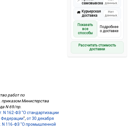
📍
самовывоза
данных
Курьерская
Нет
🚚
доставка
данных
Показать
Подробнее
все
о доставке
способы
Рассчитать стоимость
доставки
тво работ по
. приказом Министерства
да N 69/пр.
г. N 162-ФЗ "О стандартизации
ой Федерации
",
от 30 декабря
г. N 116-ФЗ "О промышленной