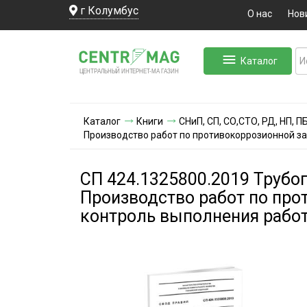
г Колумбус
О нас
Нов
Каталог
ЛЬНЫЙ ИНТЕРНЕТ-МА
ЦЕНТ
Р
А
Г
А
ЗИН
Каталог
Книги
СНиП, СП, СО,СТО, РД, НП, 
Производство работ по противокоррозионной з
СП 424.1325800.2019 Трубо
Производство работ по пр
контроль выполнения работ