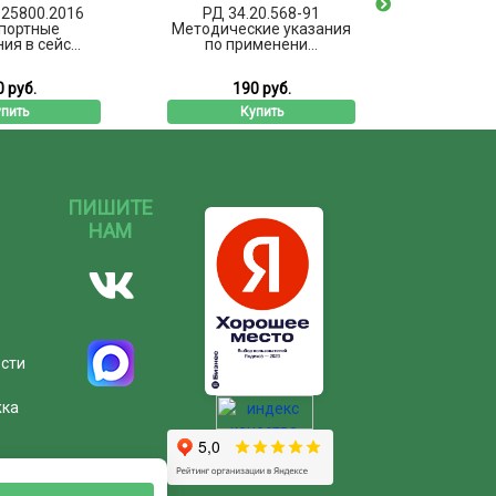
325800.2016
РД 34.20.568-91
СНиП
портные
Методические указания
Строите
я в сейс...
по применени...
прави
 руб.
190 руб.
7
пить
Купить
ПИШИТЕ
НАМ
ости
жка