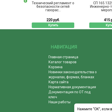
01-87
Технический регламент о
СП 165.132
 нормы и
безопасности сетей
Инженерно-т
есу...
газорас...
меропр
б.
220 руб.
415 
ь
Купить
Куп
НАВИГАЦИЯ
Главная страница
Каталог товаров
Корзина
Новинки законодательства о
журналах, формах, бланках
Карта сайта
Нормативная документация
Документация по ОТ под
ключ
Наши работы
Нажмите “ОК”, если 