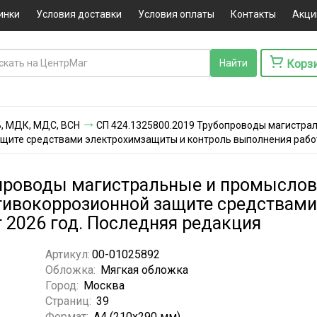
инки
Условия доставки
Условия оплаты
Контакты
Акци
Корз
ПБ, МДК, МДС, ВСН
СП 424.1325800.2019 Трубопроводы магистрал
ащите средствами электрохимзащиты и контроль выполнения работ
проводы магистральные и промысловы
отивокоррозионной защите средствам
 2026 год. Последняя редакция
Артикул:
00-01025892
Обложка:
Мягкая обложка
Город:
Москва
Страниц:
39
Формат:
А4 (210x290 мм)