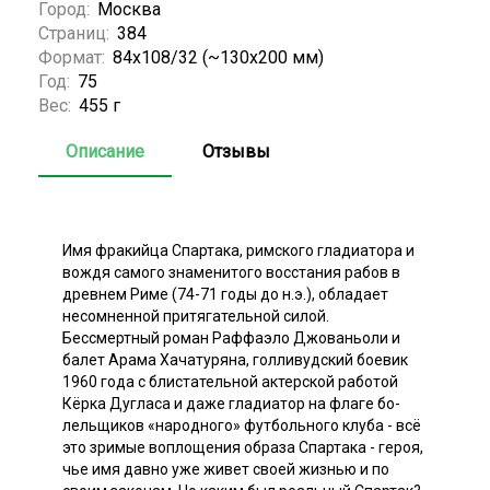
Город:
Москва
Страниц:
384
Формат:
84x108/32 (~130х200 мм)
Год:
75
Вес:
455 г
Описание
Отзывы
Имя фракийца Спартака, римского гладиатора и
вождя самого знаме­нитого восстания рабов в
древнем Риме (74-71 годы до н.э.), обладает
несомненной притягательной силой.
Бессмертный роман Раффаэло Джо­ваньоли и
балет Арама Хачатуряна, голливудский боевик
1960 года с блис­тательной актерской работой
Кёрка Дугласа и даже гладиатор на флаге бо­
лельщиков «народного» футбольного клуба - всё
это зримые воплощения образа Спартака - героя,
чье имя давно уже живет своей жизнью и по