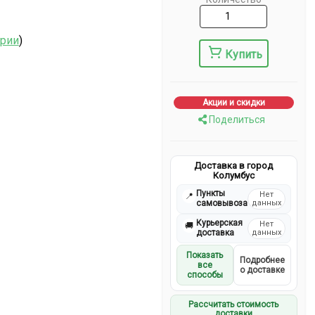
ерии
)
Купить
Акции и скидки
Поделиться
Доставка в город
Колумбус
Пункты
Нет
📍
самовывоза
данных
Курьерская
Нет
🚚
доставка
данных
Показать
Подробнее
все
о доставке
способы
Рассчитать стоимость
доставки