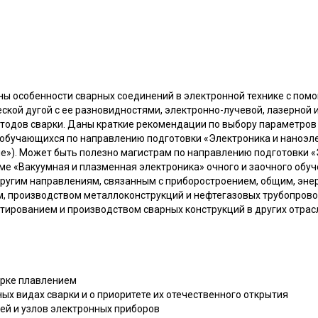
ны особенности сварных соединений в электронной технике с пом
ской дугой с ее разновидностями, электронно-лучевой, лазерной и
етодов сварки. Даны краткие рекомендации по выбору параметров
 обучающихся по направлению подготовки «Электроника и наноэл
»). Может быть полезно магистрам по направлению подготовки «
е «Вакуумная и плазменная электроника» очного и заочного обуч
ругим направлениям, связанным с приборостроением, общим, энер
 производством металлоконструкций и нефтегазовых трубопровод
ктированием и производством сварных конструкций в других отрасл
арке плавлением
ных видах сварки и о приоритете их отечественного открытия
лей и узлов электронных приборов