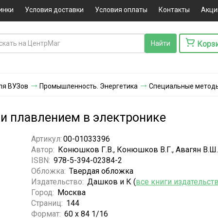
инки
Условия доставки
Условия оплаты
Контакты
Акци
Корз
ля ВУЗов
Промышленность. Энергетика
Специальные методы
и плавлением в электронике
Артикул:
00-01033396
Автор:
Конюшков Г.В., Конюшков В.Г., Авагян В.Ш.
ISBN:
978-5-394-02384-2
Обложка:
Твердая обложка
Издательство:
Дашков и К (
все книги издательст
Город:
Москва
Страниц:
144
Формат:
60 х 84 1/16