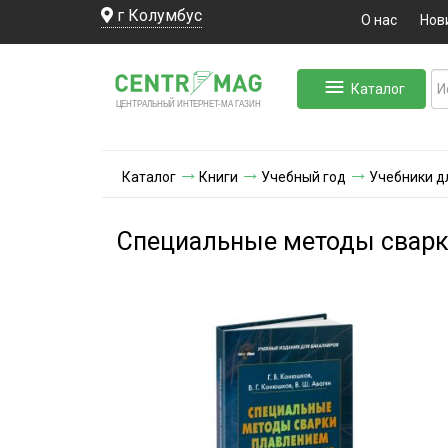
г Колумбус
О нас
Нов
Каталог
ЛЬНЫЙ ИНТЕРНЕТ-МА
ЦЕНТ
Р
А
Г
А
ЗИН
Каталог
Книги
Учебный год
Учебники д
Специальные методы сварк