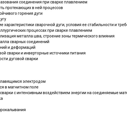
бразования соединения при сварке плавлением
ость протекающих в ней процессов
тойчивого горения дуги
дугу
ие характеристики сварочной дуги, условия ее стабильности и тре
таллургических процессах при сварке плавлением
ллизация металла шва, строение зоны термического влияния
еталла сварных соединений
ений и деформаций
овой сварки и инверторные источники питания
ости дуговой сварки
еплавящимся электродом
ся в магнитном поле
 сварки с интенсивным воздействием энергии на соединяемые ма
ка
 прокалывания