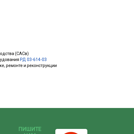
водства (САСв)
орудования
РД 03-614-03
же, ремонте и реконструкции
ПИШИТЕ