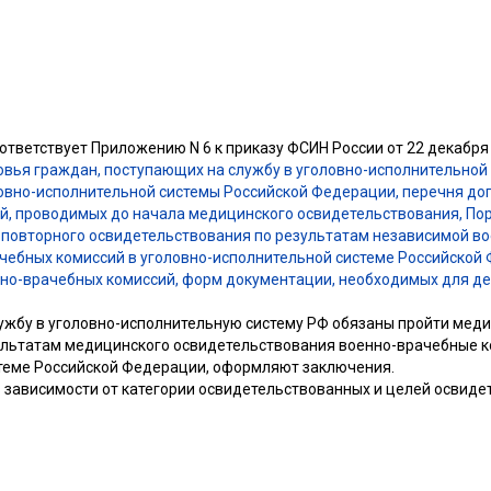
ответствует Приложению N 6 к приказу ФСИН России от 22 декабря 
овья граждан, поступающих на службу в уголовно-исполнительной
овно-исполнительной системы Российской Федерации, перечня до
й, проводимых до начала медицинского освидетельствования, По
 повторного освидетельствования по результатам независимой во
чебных комиссий в уголовно-исполнительной системе Российской
о-врачебных комиссий, форм документации, необходимых для де
ужбу в уголовно-исполнительную систему РФ обязаны пройти мед
ультатам медицинского освидетельствования военно-врачебные к
теме Российской Федерации, оформляют заключения.
 в зависимости от категории освидетельствованных и целей осви