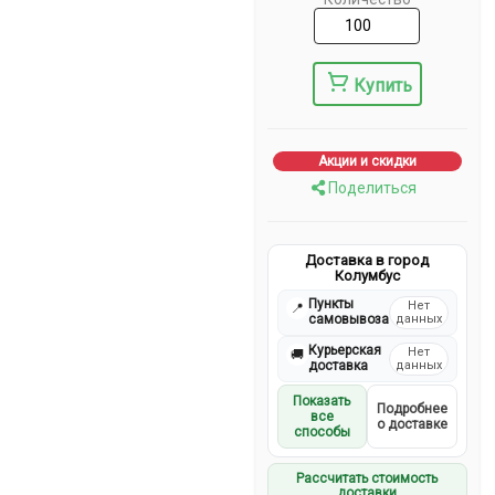
Купить
Акции и скидки
Поделиться
Доставка в город
Колумбус
Пункты
Нет
📍
самовывоза
данных
Курьерская
Нет
🚚
доставка
данных
Показать
Подробнее
все
о доставке
способы
Рассчитать стоимость
доставки