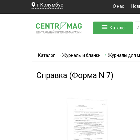
г Колумбус
О нас
Нов
Каталог
ЛЬНЫЙ ИНТЕРНЕТ-МА
ЦЕНТ
Р
А
Г
А
ЗИН
Каталог
Журналы и бланки
Журналы для м
Справка (Форма N 7)