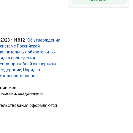
2023 г. N 812
"Об утверждении
 системе Российской
полнительных обязательных
рядка проведения
енно-врачебной экспертизы,
 Федерации, Порядка
ятельности военно-
ицинское
омиссии, созданные в
детельствования оформляются