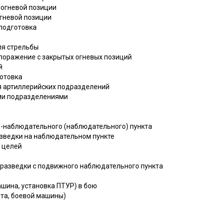
й огневой позиции
огневой позиции
 подготовка
ля стрельбы
а поражение с закрытых огневых позиций
й
готовка
я артиллерийских подразделений
ими подразделениями
но-наблюдательного (наблюдательного) пункта
азведки на наблюдательном пункте
 целей
и разведки с подвижного наблюдательного пункта
ашина, установка ПТУР) в бою
ета, боевой машины)