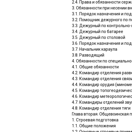
2.4. Права и обязанности сер
3. Обязанности при несении в
3.1. Порядок назначения и по
3.2. Помощник дежурного по п
3.3. Дежурный по контрольно-
3.4. Дежурный по батарее
3.5. Дежурный по столовой
3.6. Порядок назначения и по
3.7. Начальник караула
3.8. Разводящий
4. Обязанности по специально
4.1. Общие обязанности
4.2. Командир отделения разв
4.3. Командир отделения связ
4.4. Командир орудия (миноме
4.5. Командир топогеодезиче
4.6. Командир метеорологиче
4.7. Командиры отделений зв
4.8. Командир отделения тяги
Глава вторая. Общевоинская 
1. Строевая подготовка
1.1. Общие положения
1.2. Основные строевые прие