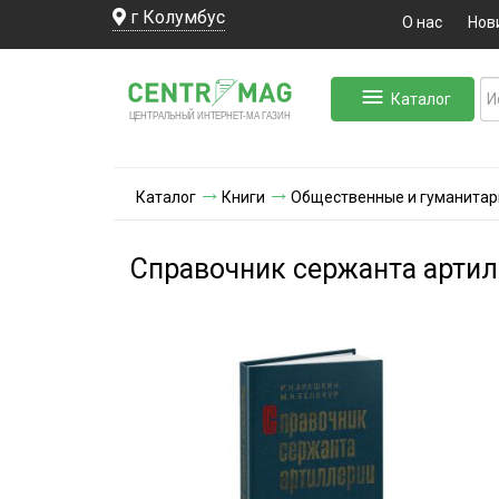
г Колумбус
О нас
Нов
Каталог
ЛЬНЫЙ ИНТЕРНЕТ-МА
ЦЕНТ
Р
А
Г
А
ЗИН
Каталог
Книги
Общественные и гуманитар
Справочник сержанта арти