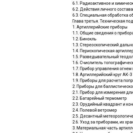
6.1. Радиоактивное и химиче
6.2. Действия личного соста
6.3. Специальная обработка о
Глава третья. Техническая по
1. Артиллерийские приборы
1.1. Общие сведения о прибора
1.2. Бинокль
1.3. Стереоскопический даль
1.4. Перископическая артилле
1.5. Разведывательный теодо
1.6. Счислитель топографиче
1.7. Прибор управления огнем
1.8. Артиллерийский круг АК-3
1.9. Приборы для расчета поп
2. Приборы для баллистическо
2.1. Прибор для измерения дл
2.2. Батарейный термометр
2.3. Орудийный квадрант и ко
2.4. Полевой ветромер
2.5. Десантный метеорологич
2.6. Уход за приборами, их хр
3. Материальная часть артил