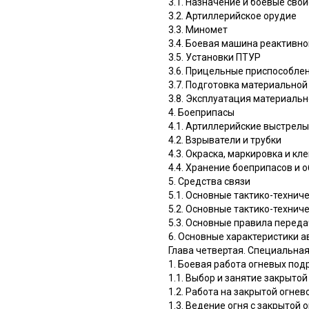
3.1. Назначение и боевые сво
3.2. Артиллерийское орудие
3.3. Миномет
3.4. Боевая машина реактивн
3.5. Установки ПТУР
3.6. Прицельные приспособле
3.7. Подготовка материальной
3.8. Эксплуатация материальн
4. Боеприпасы
4.1. Артиллерийские выстрелы
4.2. Взрыватели и трубки
4.3. Окраска, маркировка и к
4.4. Хранение боеприпасов и 
5. Средства связи
5.1. Основные тактико-технич
5.2. Основные тактико-технич
5.3. Основные правила переда
6. Основные характеристики а
Глава четвертая. Специальна
1. Боевая работа огневых по
1.1. Выбор и занятие закрыто
1.2. Работа на закрытой огнев
1.3. Ведение огня с закрытой 