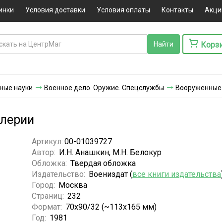
инки
Условия доставки
Условия оплаты
Контакты
Акци
Корз
ные науки
Военное дело. Оружие. Спецслужбы
Вооруженные
ллерии
Артикул:
00-01039727
Автор:
И.Н. Анашкин, М.Н. Белокур
Обложка:
Твердая обложка
Издательство:
Воениздат (
все книги издательства
Город:
Москва
Страниц:
232
Формат:
70x90/32 (~113х165 мм)
Год:
1981