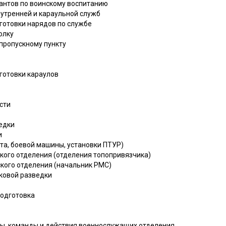
жантов по воинскому воспитанию
нутренней и караульной служб
дготовки нарядов по службе
олку
пропускному пункту
дготовки караулов
сти
едки
и
та, боевой машины, установки ПТУР)
ского отделения (отделения топопривязчика)
ского отделения (начальник РМС)
уковой разведки
подготовка
мы, команды и действия военнослужащих отделения