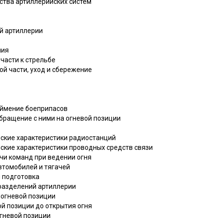
йства артиллерийских систем
ой артиллерии
ния
 части к стрельбе
ой части, уход и сбережение
леймение боеприпасов
обращение с ними на огневой позиции
еские характеристики радиостанций
еские характеристики проводных средств связи
чи команд при ведении огня
втомобилей и тягачей
я подготовка
дразделений артиллерии
й огневой позиции
ой позиции до открытия огня
огневой позиции