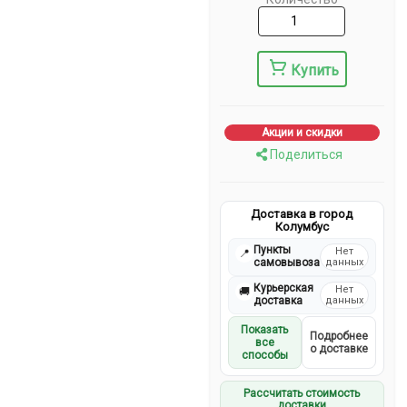
Купить
Акции и скидки
Поделиться
Доставка в город
Колумбус
Пункты
Нет
📍
самовывоза
данных
Курьерская
Нет
🚚
доставка
данных
Показать
Подробнее
все
о доставке
способы
Рассчитать стоимость
доставки