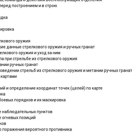
перед построением и в строю
ядка
нировка
елкового оружия
ские данные стрелкового оружия и ручных гранат
релкового оружия и уход за ним
ла при стрельбе из стрелкового оружия
ании ручных гранат
роведении стрельб из стрелкового оружия и метании ручных грана
 картами
ний и определение координат точек (целей) по карте
зка
боевых порядков и их маскировка
е наблюдательных пунктов
е огневых позиций
ков
го поражения вероятного противника