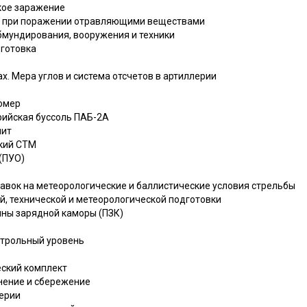
ское заражение
ва при поражении отравляющими веществами
бмундирования, вооружения и техники
дготовка
х. Мера углов и система отсчетов в артиллерии
номер
рийская буссоль ПАБ-2А
лит
ский СТМ
 (ПУО)
равок на метеорологические и баллистические условия стрельбы
й, технической и метеорологической подготовки
ины зарядной каморы (ПЗК)
нтрольный уровень
еский комплект
анение и сбережение
лерии