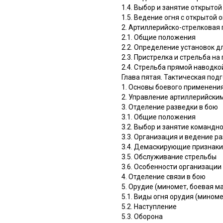
1.4. Выбор и занятие открыто
1.5. Ведение огня с открытой 
2. Артиллерийско-стрелковая
2.1. Общие положения
2.2. Определение установок д
2.3. Пристрелка и стрельба н
2.4. Стрельба прямой наводко
Глава пятая. Тактическая под
1. Основы боевого применени
2. Управление артиллерийск
3. Отделение разведки в бою
3.1. Общие положения
3.2. Выбор и занятие команд
3.3. Организация и ведение р
3.4. Демаскирующие признаки
3.5. Обслуживание стрельбы
3.6. Особенности организаци
4. Отделение связи в бою
5. Орудие (миномет, боевая м
5.1. Виды огня орудия (мином
5.2. Наступление
5.3. Оборона