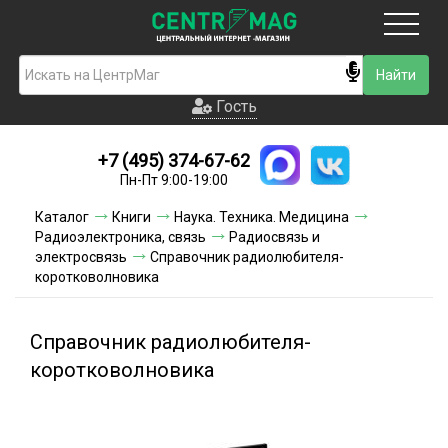
Москва
Гость
Гость
+7 (495) 374-67-62
Новинки
Пн-Пт 9:00-19:00
Условия доставки
Каталог
Книги
Наука. Техника. Медицина
Радиоэлектроника, связь
Радиосвязь и
Условия оплаты
электросвязь
Справочник радиолюбителя-
коротковолновика
Контакты
Справочник радиолюбителя-
Акции и скидки
коротковолновика