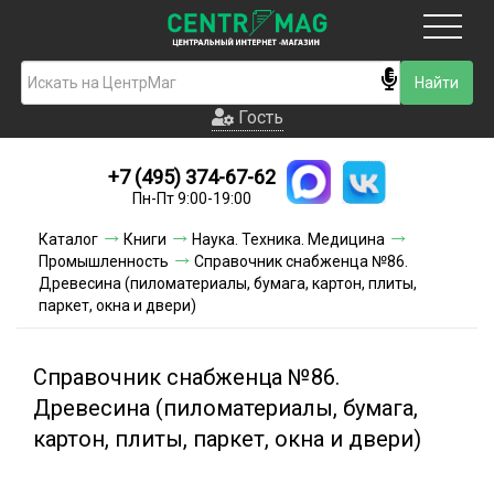
Москва
Гость
Гость
+7 (495) 374-67-62
Новинки
Пн-Пт 9:00-19:00
Условия доставки
Каталог
Книги
Наука. Техника. Медицина
Промышленность
Справочник снабженца №86.
Условия оплаты
Древесина (пиломатериалы, бумага, картон, плиты,
паркет, окна и двери)
Контакты
Справочник снабженца №86.
Акции и скидки
Древесина (пиломатериалы, бумага,
картон, плиты, паркет, окна и двери)