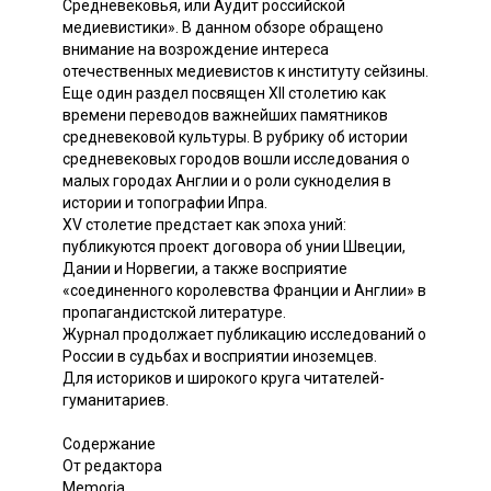
Средневековья, или Аудит российской
медиевистики». В данном обзоре обращено
внимание на возрождение интереса
отечественных медиевистов к институту сейзины.
Еще один раздел посвящен XII столетию как
времени переводов важнейших памятников
средневековой культуры. В рубрику об истории
средневековых городов вошли исследования о
малых городах Англии и о роли сукноделия в
истории и топографии Ипра.
XV столетие предстает как эпоха уний:
публикуются проект договора об унии Швеции,
Дании и Норвегии, а также восприятие
«соединенного королевства Франции и Англии» в
пропагандистской литературе.
Журнал продолжает публикацию исследований о
России в судьбах и восприятии иноземцев.
Для историков и широкого круга читателей-
гуманитариев.
Содержание
От редактора
Memoria